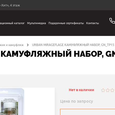
-Хит», 4 этаж
ационный каталог
Мультимедиа
Подарочные сертификаты
Контакты
жия и камуфляж
URBAN MIRAGEFLAGE КАМУФЛЯЖНЫЙ НАБОР, GN_TP15
 КАМУФЛЯЖНЫЙ НАБОР, GN
Нет в наличии
Цена по запросу