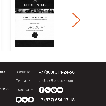
+7 (800) 511-24-58
вка
Звоните:
ohotnik@ohotnik.com
Пишите:
ссию
Мы
Смотрите:
в
социальных
+7 (977) 654-13-18
сетях: