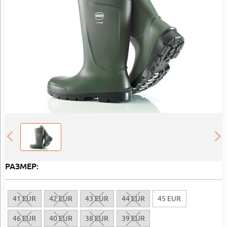
РАЗМЕР:
41 EUR
42 EUR
43 EUR
44 EUR
45 EUR
46 EUR
40 EUR
38 EUR
39 EUR