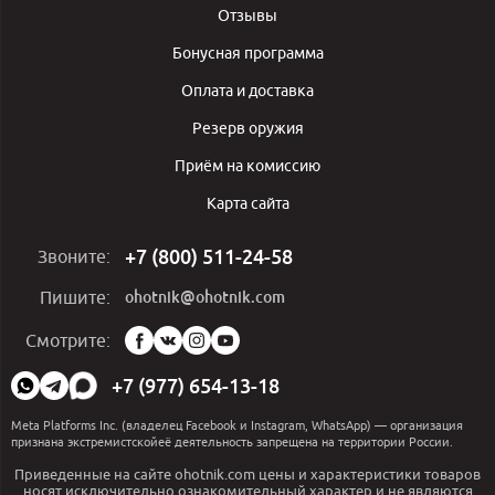
Отзывы
Бонусная программа
Оплата и доставка
Резерв оружия
Приём на комиссию
Карта сайта
+7 (800) 511-24-58
Звоните:
ohotnik@ohotnik.com
Пишите:
Мы
Смотрите:
в
социальных
+7 (977) 654-13-18
сетях:
Meta Platforms Inc. (владелец Facebook и Instagram, WhatsApp) — организация
признана экстремистскойеё деятельность запрещена на территории России.
Приведенные на сайте ohotnik.com цены и характеристики товаров
носят исключительно ознакомительный характер и не являются