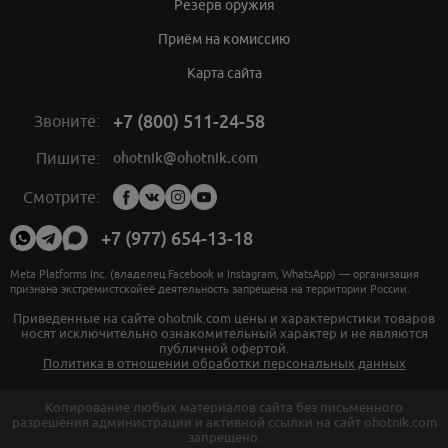
Резерв оружия
Приём на комиссию
Карта сайта
+7 (800) 511-24-58
Звоните:
ohotnik@ohotnik.com
Пишите:
Мы
Смотрите:
в
социальных
+7 (977) 654-13-18
сетях:
Meta Platforms Inc. (владелец Facebook и Instagram, WhatsApp) — организация
признана экстремистскойеё деятельность запрещена на территории России.
Приведенные на сайте ohotnik.com цены и характеристики товаров
носят исключительно ознакомительный характер и не являются
публичной офертой.
Политика в отношении обработки персональных данных
Копирование любых материалов сайта без письменного
разрешения администрации и активной ссылки на сайт ohotnik.com
запрещено.