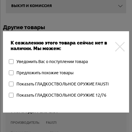
ВЫКУП И КОМИССИЯ
Другие товары
К сожалению этого товара сейчас нет в
Товар в наличии
наличии. Мы можем:
Уведомить Вас о поступлении товара
Предложить похожие товары
Показать ГЛАДКОСТВОЛЬНОЕ ОРУЖИЕ FAUSTI
Показать ГЛАДКОСТВОЛЬНОЕ ОРУЖИЕ 12/76
РУЖЬЁ FAUSTI STEFANO DEA BRITISH 12/70
710ММ ДВА СПУСКА
ПРОИЗВОДИТЕЛЬ:
FAUSTI