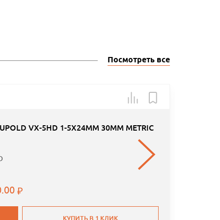
Посмотреть все
Арт.: К
UPOLD VX-5HD 1-5X24MM 30MM METRIC
D
0.00
КУПИТЬ В 1 КЛИК