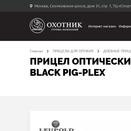
Москва, Сколковское шоссе, дом 31, стр. 1, ТЦ «Спорт
Вход
в
личный
Интернет магазин
Информ
←
кабинет
Главная
ПРИЦЕЛЫ ДЛЯ ОРУЖИЯ
ДНЕВНЫЕ ПРИЦ
ПРИЦЕЛ ОПТИЧЕСКИЙ
BLACK PIG-PLEX
Запомнить
меня
ыли
й
оль?