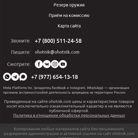
Резерв оружия
Приём на комиссию
Карта сайта
+7 (800) 511-24-58
Звоните:
ohotnik@ohotnik.com
Пишите:
Мы
Смотрите:
в
социальных
+7 (977) 654-13-18
сетях:
Meta Platforms Inc. (владелец Facebook и Instagram, WhatsApp) — организация
признана экстремистскойеё деятельность запрещена на территории России.
Приведенные на сайте ohotnik.com цены и характеристики товаров
носят исключительно ознакомительный характер и не являются
публичной офертой.
Политика в отношении обработки персональных данных
Копирование любых материалов сайта без письменного
разрешения администрации и активной ссылки на сайт ohotnik.com