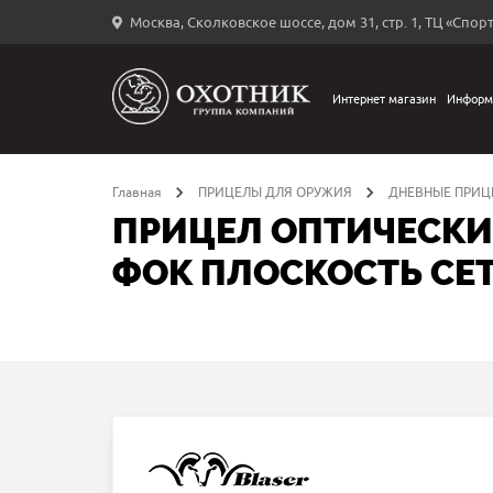
Москва, Сколковское шоссе, дом 31, стр. 1, ТЦ «Спорт
Вход
в
личный
Интернет магазин
Информ
←
кабинет
Главная
ПРИЦЕЛЫ ДЛЯ ОРУЖИЯ
ДНЕВНЫЕ ПРИЦ
ПРИЦЕЛ ОПТИЧЕСКИЙ 
ФОК ПЛОСКОСТЬ СЕТ
Запомнить
меня
ыли
й
оль?