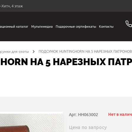
-Хит», 4 этаж
ационный каталог
Мультимедиа
Подарочные сертификаты
Контакты
дсумки для охоты
ПОДСУМОК HUNTINGHORN НА 5 НАРЕЗНЫХ ПАТРОНО
HORN НА 5 НАРЕЗНЫХ ПАТ
Нет в нали
Арт.: HH063002
Цена по запросу