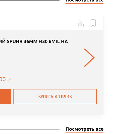
Посмотреть все
Арт.: WZ
-60
Й SPUHR 36MM H30 6MIL НА
.00
КУПИТЬ В 1 КЛИК
Посмотреть все