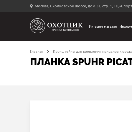
Москва, Сколковское шоссе, дом 31, стр. 1, ТЦ «Спорт
Вход
в
личный
Интернет магазин
Информ
←
кабинет
Главная
Кронштейны для крепления прицелов к оруж
ПЛАНКА SPUHR PICAT
Запомнить
меня
ыли
й
оль?