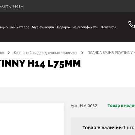
-Хит», 4 этаж
ационный каталог
Мультимедиа
Подарочные сертификаты
Контакты
ию
Кронштейны для дневных прицелов
ПЛАНКА SPUHR PICATINNY 
INNY H14 L75MM
Товар в нал
Арт.: Н А-0032
Товар в наличии:
1 шт.