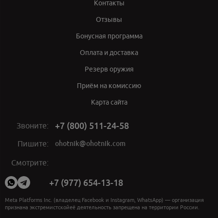
Контакты
Отзывы
Бонусная программа
Оплата и доставка
Резерв оружия
Приём на комиссию
Карта сайта
+7 (800) 511-24-58
Звоните:
ohotnik@ohotnik.com
Пишите:
Мы
Смотрите:
в
социальных
+7 (977) 654-13-18
сетях:
Meta Platforms Inc. (владелец Facebook и Instagram, WhatsApp) — организация
признана экстремистскойеё деятельность запрещена на территории России.