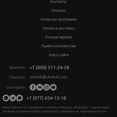
Контакты
Отзывы
Бонусная программа
Оплата и доставка
Резерв оружия
Приём на комиссию
Карта сайта
+7 (800) 511-24-58
Звоните:
ohotnik@ohotnik.com
Пишите:
Мы
Смотрите:
в
социальных
+7 (977) 654-13-18
сетях:
Meta Platforms Inc. (владелец Facebook и Instagram, WhatsApp) — организация
признана экстремистскойеё деятельность запрещена на территории России.