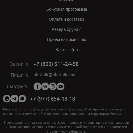
Бонусная программа
Оплата и доставка
Резерв оружия
Приём на комиссию
Карта сайта
+7 (800) 511-24-58
Звоните:
ohotnik@ohotnik.com
Пишите:
Мы
Смотрите:
в
социальных
+7 (977) 654-13-18
сетях:
Meta Platforms Inc. (владелец Facebook и Instagram, WhatsApp) — организация
признана экстремистскойеё деятельность запрещена на территории России.
Приведенные на сайте ohotnik.com цены и характеристики товаров
носят исключительно ознакомительный характер и не являются
публичной офертой.