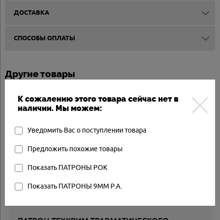
ДОСТАВКА
СПОСОБЫ ОПЛАТЫ
Другие товары
К сожалению этого товара сейчас нет в
Арт.: ТЕХКРИМ
наличии. Мы можем:
Товар в наличии
Уведомить Вас о поступлении товара
Предложить похожие товары
Показать ПАТРОНЫ РОК
Показать ПАТРОНЫ 9MM P.A.