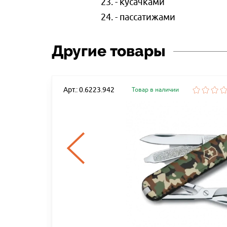
23. - кусачками
24. - пасcатижами
Другие товары
Арт.: 0.6223.942
Товар в наличии
ANIUM