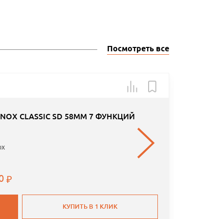
Посмотреть все
Арт.: AM
NOX CLASSIC SD 58ММ 7 ФУНКЦИЙ
ox
00
КУПИТЬ В 1 КЛИК