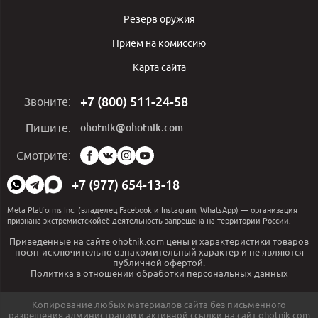
Резерв оружия
Приём на комиссию
Карта сайта
+7 (800) 511-24-58
Звоните:
ohotnik@ohotnik.com
Пишите:
Мы
Смотрите:
в
социальных
+7 (977) 654-13-18
сетях:
Meta Platforms Inc. (владелец Facebook и Instagram, WhatsApp) — организация
признана экстремистскойеё деятельность запрещена на территории России.
Приведенные на сайте ohotnik.com цены и характеристики товаров
носят исключительно ознакомительный характер и не являются
публичной офертой.
Политика в отношении обработки персональных данных
Копирование любых материалов сайта без письменного
разрешения администрации и активной ссылки на сайт ohotnik.com