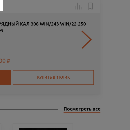
Товар в н
-50
РЯДНЫЙ КАЛ 308 WIN/243 WIN/22-250
EM
.00
КУПИТЬ В 1 КЛИК
Посмотреть все