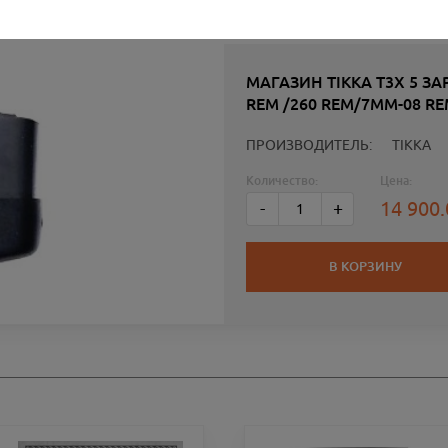
МАГАЗИН TIKKA T3X 5 ЗА
REM /260 REM/7MM-08 R
ПРОИЗВОДИТЕЛЬ:
TIKKA
Количество:
Цена:
14 900
-
+
В КОРЗИНУ