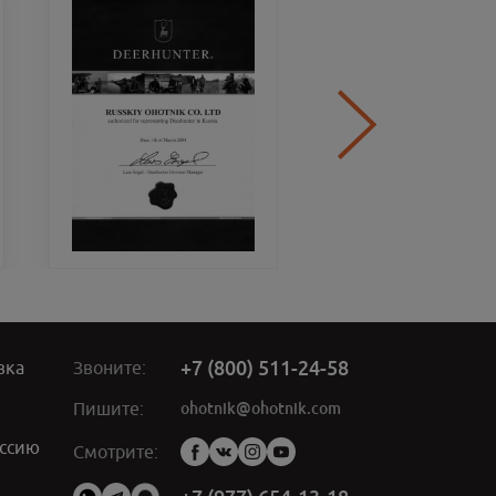
+7 (800) 511-24-58
вка
Звоните:
ohotnik@ohotnik.com
Пишите:
ссию
Мы
Смотрите:
в
социальных