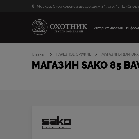
Москва, Сколковское шоссе, дом 31, стр. 1, ТЦ «Спорт
Вход
в
личный
Интернет магазин
Информ
←
кабинет
Главная
НАРЕЗНОЕ ОРУЖИЕ
МАГАЗИНЫ ДЛЯ ОР
МАГАЗИН SAKO 85 BA
Запомнить
меня
ыли
й
оль?