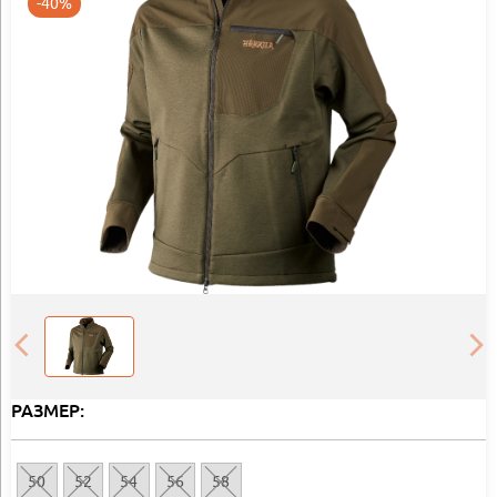
-40%
РАЗМЕР:
50
52
54
56
58