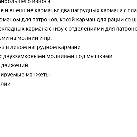
наибольшего износа
 и внешние карманы: два нагрудных кармана с пл
рманом для патронов, косой карман для рации со 
акладных кармана снизу с отделениями для патроно
и на молнии и пр.
нз в левом нагрудном кармане
 с двухзамковыми молниями под мышками
ы движений
лируемые манжеты
алии