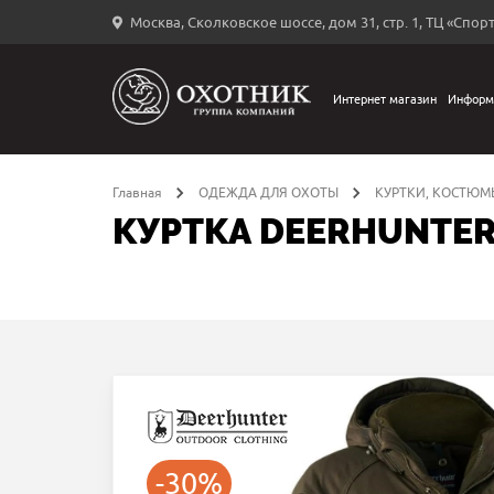
Москва, Сколковское шоссе, дом 31, стр. 1, ТЦ «Спорт
Вход
в
личный
Интернет магазин
Информ
←
кабинет
Главная
ОДЕЖДА ДЛЯ ОХОТЫ
КУРТКИ, КОСТЮМ
КУРТКА DEERHUNTER
Запомнить
меня
ыли
й
оль?
-30%