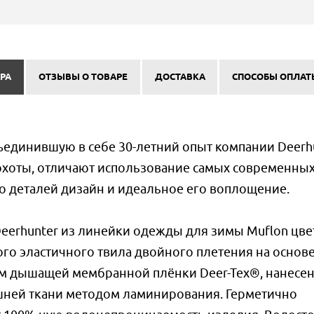
РА
ОТЗЫВЫ О ТОВАРЕ
ДОСТАВКА
СПОСОБЫ ОПЛАТ
единившую в себе 30-летний опыт компании Deerhu
охоты, отличают использование самых современны
о деталей дизайн и идеальное его воплощение.
eerhunter из линейки одежды для зимы Muflon цвет
ого эластичного твила двойного плетения на основ
ем дышащей мембранной плёнки Deer-Tex®, нанесе
шней ткани методом ламинирования. Герметично