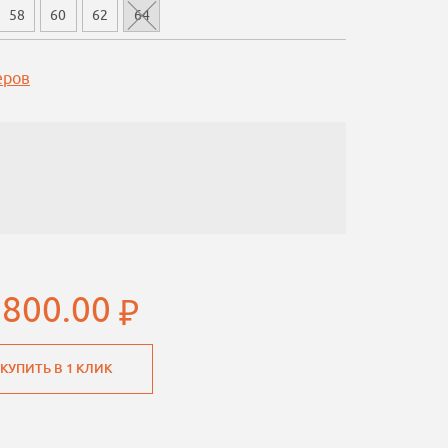
58
60
62
64
еров
 800.00
КУПИТЬ В 1 КЛИК