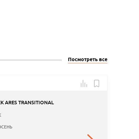
Посмотреть все
Арт.: 583
-30
K ARES TRANSITIONAL
Специаль
K
предложе
ОСЕНЬ