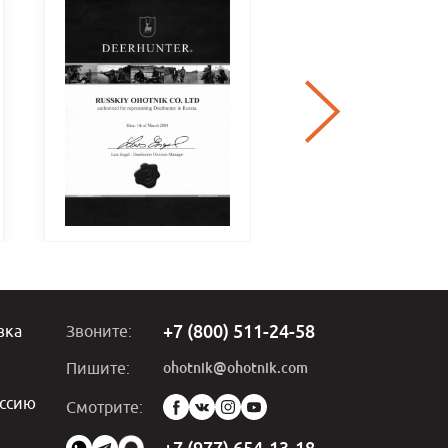
+7 (800) 511-24-58
вка
Звоните:
ohotnik@ohotnik.com
Пишите:
ссию
Мы
Смотрите:
в
социальных