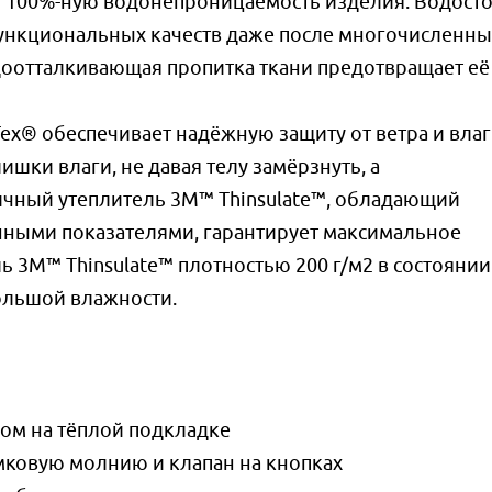
 100%-ную водонепроницаемость изделия. Водост
функциональных качеств даже после многочисленны
доотталкивающая пропитка ткани предотвращает её
x® обеспечивает надёжную защиту от ветра и влаг
шки влаги, не давая телу замёрзнуть, а
чный утеплитель 3M™ Thinsulate™, обладающий
ными показателями, гарантирует максимальное
ь 3M™ Thinsulate™ плотностью 200 г/м2 в состоянии
ольшой влажности.
ом на тёплой подкладке
мковую молнию и клапан на кнопках