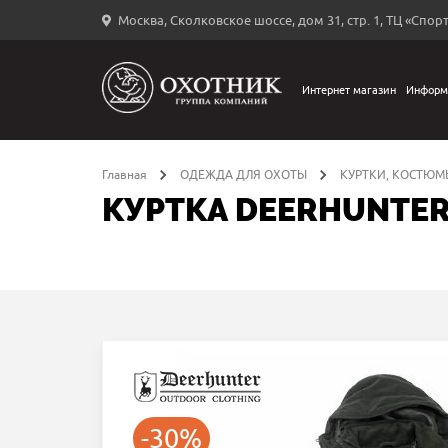
Москва, Сколковское шоссе, дом 31, стр. 1, ТЦ «Спорт
Вход
в
личный
Интернет магазин
Информ
←
кабинет
Главная
ОДЕЖДА ДЛЯ ОХОТЫ
КУРТКИ, КОСТЮМ
КУРТКА DEERHUNTER
Запомнить
меня
ыли
й
оль?
-30%