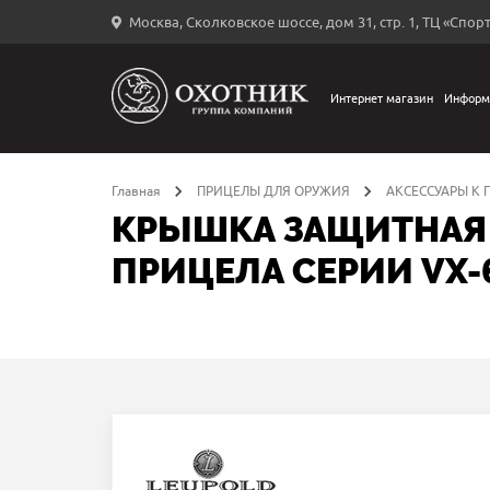
Москва, Сколковское шоссе, дом 31, стр. 1, ТЦ «Спорт
Вход
в
личный
Интернет магазин
Информ
←
кабинет
Главная
ПРИЦЕЛЫ ДЛЯ ОРУЖИЯ
АКСЕССУАРЫ К
КРЫШКА ЗАЩИТНАЯ 
ПРИЦЕЛА СЕРИИ VX-
Запомнить
меня
ыли
й
оль?