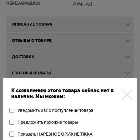
ПЕРЕЗАРЯДКА:
РУЧНАЯ
ОПИСАНИЕ ТОВАРА
ОТЗЫВЫ О ТОВАРЕ
ДОСТАВКА
СПОСОБЫ ОПЛАТЫ
ВЫКУП И КОМИССИЯ
К сожалению этого товара сейчас нет в
наличии. Мы можем:
Уведомить Вас о поступлении товара
Другие товары
Предложить похожие товары
Товар в наличии
Показать НАРЕЗНОЕ ОРУЖИЕ TIKKA