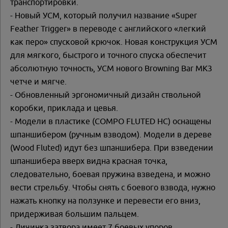
транспортировки.
- Новый УСМ, который получил название «Super
Feather Trigger» в переводе с английского «легкий
как перо» спусковой крючок. Новая конструкция УСМ
для мягкого, быстрого и точного спуска обеспечит
абсолютную точность, УСМ нового Browning Bar MK3
четче и мягче.
- Обновленный эргономичный дизайн ствольной
коробки, приклада и цевья.
- Модели в пластике (COMPO FLUTED HC) оснащены
шпаншибером (ручным взводом). Модели в дереве
(Wood Fluted) идут без шпаншибера. При взведении
шпаншибера вверх видна красная точка,
следовательно, боевая пружина взведена, и можно
вести стрельбу. Чтобы снять с боевого взвода, нужно
нажать кнопку на ползунке и перевести его вниз,
придерживая большим пальцем.
- Личинка затвора имеет 7 боевых упоров,