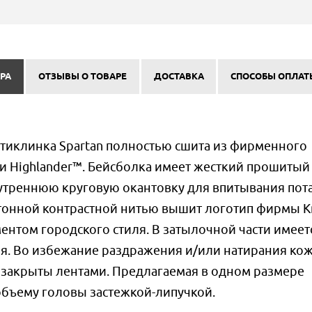
РА
ОТЗЫВЫ О ТОВАРЕ
ДОСТАВКА
СПОСОБЫ ОПЛАТ
тиклинка Spartan полностью сшита из фирменного
и Highlander™. Бейсболка имеет жесткий прошитый
треннюю круговую окантовку для впитывания пота
онной контрастной нитью вышит логотип фирмы Kr
ментом городского стиля. В затылочной части имеет
. Во избежание раздражения и/или натирания ко
 закрыты лентами. Предлагаемая в одном размере
объему головы застежкой-липучкой.