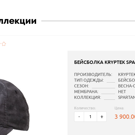
оллекции
БЕЙСБОЛКА KRYPTEK SP
ПРОИЗВОДИТЕЛЬ:
KRYPTE
ТИП ОДЕЖДЫ:
БЕЙСБО
СЕЗОН:
ВЕСНА-
МЕМБРАНА:
НЕТ
КОЛЛЕКЦИЯ:
SPARTA
Количество:
Цена:
3 900.
-
+