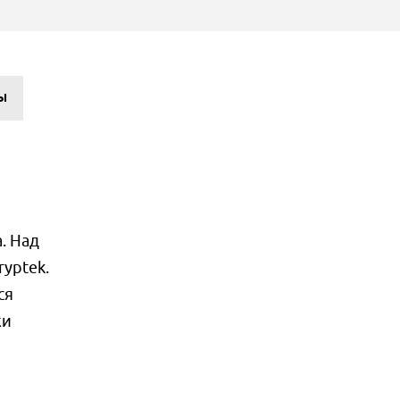
Ы
. Над
yptek.
ся
жи