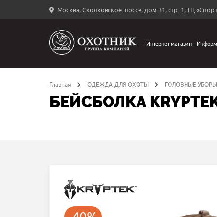
Москва, Сколковское шоссе, дом 31, стр. 1, ТЦ «Спорт
Вход
в
личный
Интернет магазин
Информ
←
кабинет
Главная
ОДЕЖДА ДЛЯ ОХОТЫ
ГОЛОВНЫЕ УБОРЫ
БЕЙСБОЛКА KRYPTEK
Запомнить
меня
ыли
й
оль?
-40%