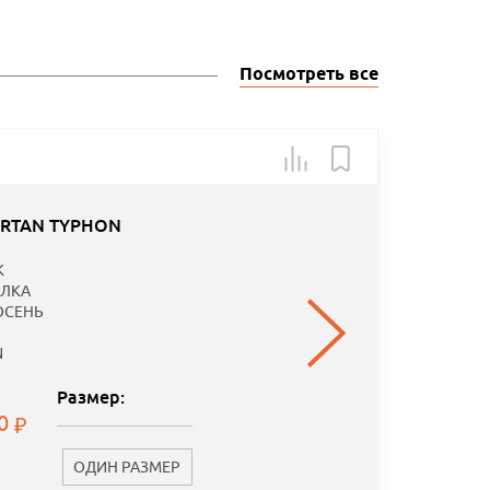
Посмотреть все
Арт.: 15
-40
ARTAN TYPHON
Специаль
K
предложе
ЛКА
ОСЕНЬ
N
Размер:
00
ОДИН РАЗМЕР