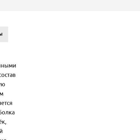
Ы
онными
состав
ую
ам
яется
болка
ёк,
й