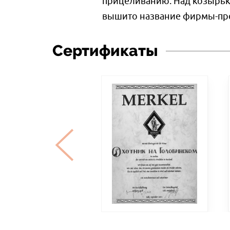
прицеливанию. Над козырьк
вышито название фирмы-про
Сертификаты