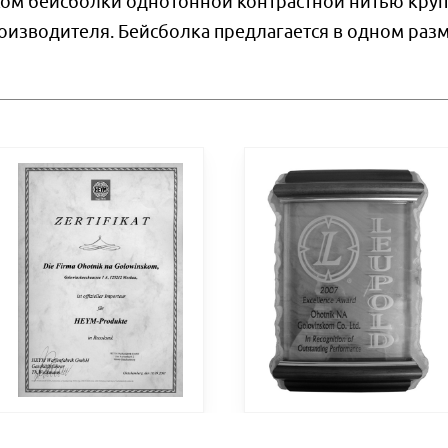
ом бейсболки однотонной контрастной нитью кру
изводителя. Бейсболка предлагается в одном разм