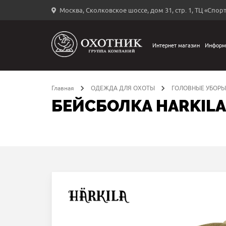
Москва, Сколковское шоссе, дом 31, стр. 1, ТЦ «Спорт
Вход
в
личный
Интернет магазин
Информ
←
кабинет
Главная
ОДЕЖДА ДЛЯ ОХОТЫ
ГОЛОВНЫЕ УБОРЫ
БЕЙСБОЛКА HARKILA
Запомнить
меня
ыли
й
оль?