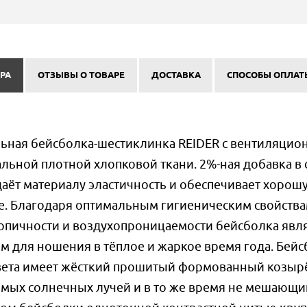
РА
ОТЗЫВЫ О ТОВАРЕ
ДОСТАВКА
СПОСОБЫ ОПЛАТ
ьная бейсболка-шестиклинка REIDER с вентиляци
льной плотной хлопковой ткани. 2%-ная добавка в 
даёт материалу эластичность и обеспечивает хорош
е. Благодаря оптимальным гигиеническим свойств
копичности и воздухопроницаемости бейсболка явл
 для ношения в тёплое и жаркое время года. Бейс
вета имеет жёсткий прошитый формованный козыр
ых солнечных лучей и в то же время не мешающи