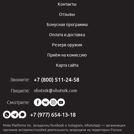
Контакты
Отзывы
Бонусная программа
Оплата и доставка
Резерв оружия
Приём на комиссию
Карта сайта
+7 (800) 511-24-58
Звоните:
ohotnik@ohotnik.com
Пишите:
Мы
Смотрите:
в
социальных
+7 (977) 654-13-18
сетях:
Meta Platforms Inc. (владелец Facebook и Instagram, WhatsApp) — организация
признана экстремистскойеё деятельность запрещена на территории России.