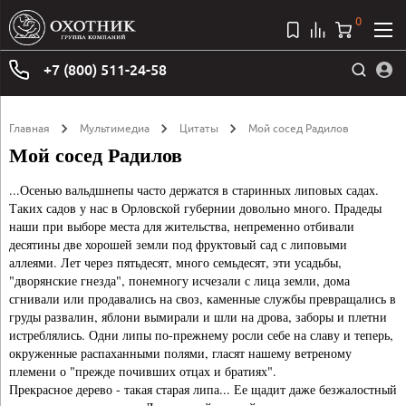
0
+7 (800) 511-24-58
Главная
Мультимедиа
Цитаты
Мой сосед Радилов
Мой сосед Радилов
...Осенью вальдшнепы часто держатся в старинных липовых садах.
Таких садов у нас в Орловской губернии довольно много. Прадеды
наши при выборе места для жительства, непременно отбивали
десятины две хорошей земли под фруктовый сад с липовыми
аллеями. Лет через пятьдесят, много семьдесят, эти усадьбы,
"дворянские гнезда", понемногу исчезали с лица земли, дома
сгнивали или продавались на своз, каменные службы превращались в
груды развалин, яблони вымирали и шли на дрова, заборы и плетни
истреблялись. Одни липы по-прежнему росли себе на славу и теперь,
окруженные распаханными полями, гласят нашему ветреному
племени о "прежде почивших отцах и братиях".
Прекрасное дерево - такая старая липа... Ее щадит даже безжалостный