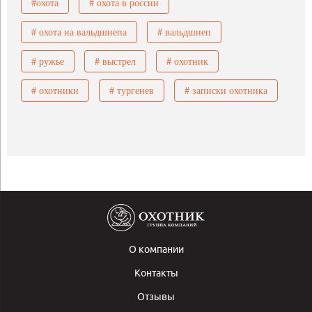
#охота
# охота в россии
# охота на вальдшнепа
# вальдшнеп
# ружье
# выстрел
# охотник
# охотники
# тургенев
# записки охотника
О компании
Контакты
Отзывы