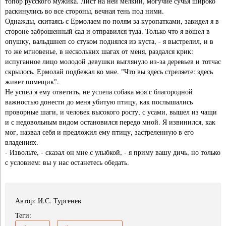
топор русского мужика. Лист на ней мелкий, могучие сучья широко
раскинулись во все стороны, вечная тень под ними.
Однажды, скитаясь с Ермолаем по полям за куропатками, завидел я в
стороне заброшенный сад и отправился туда. Только что я вошел в
опушку, вальдшнеп со стуком поднялся из куста, - я выстрелил, и в
то же мгновенье, в нескольких шагах от меня, раздался крик:
испуганное лицо молодой девушки выглянуло из-за деревьев и тотчас
скрылось. Ермолай подбежал ко мне. "Что вы здесь стреляете: здесь
живет помещик".
Не успел я ему ответить, не успела собака моя с благородной
важностью донести до меня убитую птицу, как послышались
проворные шаги, и человек высокого росту, с усами, вышел из чащи
и с недовольным видом остановился передо мной. Я извинился, как
мог, назвал себя и предложил ему птицу, застреленную в его
владениях.
- Извольте, - сказал он мне с улыбкой, - я приму вашу дичь, но только
с условием: вы у нас останетесь обедать.
Автор: И.С. Тургенев
Теги: