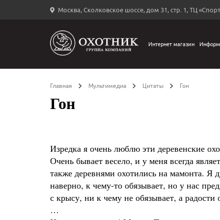
Москва, Сколковское шоссе, дом 31, стр. 1, ТЦ «Спорт
Вход
в
личный
Интернет магазин
Информ
←
кабинет
Главная
Мультимедиа
Цитаты
Гон
Гон
Запомнить
меня
Изредка я очень люблю эти деревенские о
ыли
Очень бывает весело, и у меня всегда являе
й
также деревнями охотились на мамонта. Я д
оль?
наверно, к чему-то обязывает, но у нас пр
с крысу, ни к чему не обязывает, а радости
…