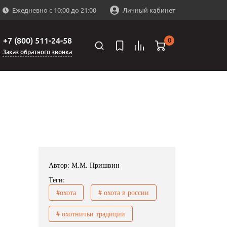
Ежедневно с 10:00 до 21:00
Личный кабинет
+7 (800) 511-24-58
0
Заказ обратного звонка
Автор: М.М. Пришвин
Теги:
#охота
# охота в россии
# охотничьи традиции