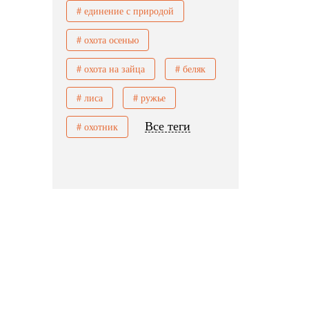
# единение с природой
# охота осенью
# охота на зайца
# беляк
# лиса
# ружье
Все теги
# охотник