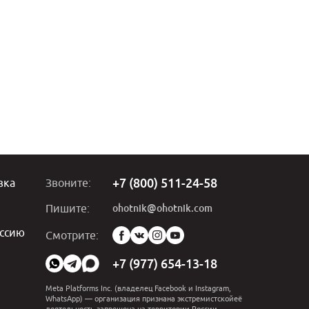
+7 (800) 511-24-58
вка
Звоните:
ohotnik@ohotnik.com
Пишите:
ссию
Мы
Смотрите:
в
социальных
+7 (977) 654-13-18
сетях:
Meta Platforms Inc. (владелец Facebook и Instagram,
WhatsApp) — организация признана экстремистскойеё
деятельность запрещена на территории России.