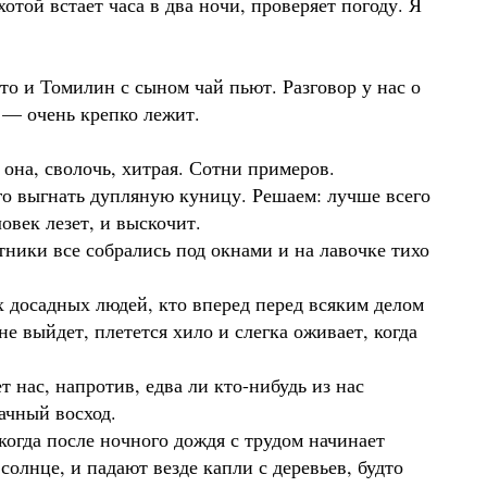
отой встает часа в два ночи, проверяет погоду. Я
о и Томилин с сыном чай пьют. Разговор у нас о
д — очень крепко лежит.
 она, сволочь, хитрая. Сотни примеров.
го выгнать дупляную куницу. Решаем: лучше всего
овек лезет, и выскочит.
тники все собрались под окнами и на лавочке тихо
х досадных людей, кто вперед перед всяким делом
е выйдет, плетется хило и слегка оживает, когда
т нас, напротив, едва ли кто-нибудь из нас
ачный восход.
когда после ночного дождя с трудом начинает
 солнце, и падают везде капли с деревьев, будто