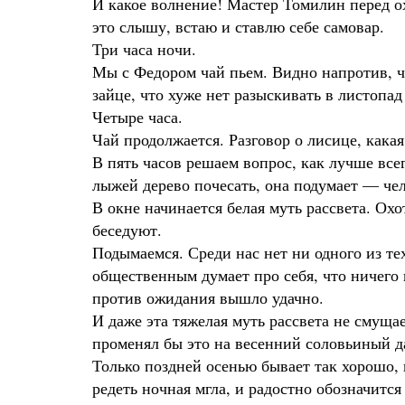
И какое волнение! Мастер Томилин перед ох
ироваться
это слышу, встаю и ставлю себе самовар.
Три часа ночи.
Мы с Федором чай пьем. Видно напротив, чт
зайце, что хуже нет разыскивать в листопа
Четыре часа.
Чай продолжается. Разговор о лисице, какая
В пять часов решаем вопрос, как лучше все
лыжей дерево почесать, она подумает — чел
В окне начинается белая муть рассвета. Охо
беседуют.
Подымаемся. Среди нас нет ни одного из те
общественным думает про себя, что ничего н
против ожидания вышло удачно.
И даже эта тяжелая муть рассвета не смущае
променял бы это на весенний соловьиный д
Только поздней осенью бывает так хорошо, 
редеть ночная мгла, и радостно обозначится