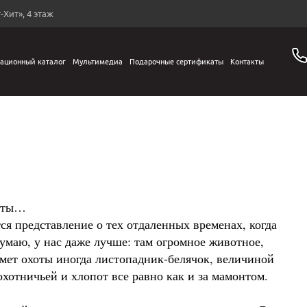
-Хит», 4 этаж
ационный каталог
Мультимедиа
Подарочные сертификаты
Контакты
хоты…
тся представление о тех отдаленных временах, когда
умаю, у нас даже лучше: там огромное животное,
едмет охоты иногда листопадник-белячок, величиной
 охотничьей и хлопот все равно как и за мамонтом.