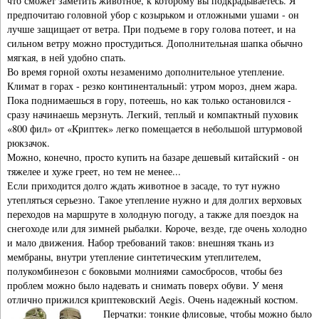
что сможет заметить животное, к которому вы подкрадываетесь. Я
предпочитаю головной убор с козырьком и отложными ушами - он
лучше защищает от ветра. При подъеме в гору голова потеет, и на
сильном ветру можно простудиться. Дополнительная шапка обычно
мягкая, в ней удобно спать.
Во время горной охоты незаменимо дополнительное утепление.
Климат в горах - резко континентальный: утром мороз, днем жара.
Пока поднимаешься в гору, потеешь, но как только остановился -
сразу начинаешь мерзнуть. Легкий, теплый и компактный пуховик
«800 фил» от «Криптек» легко помещается в небольшой штурмовой
рюкзачок.
Можно, конечно, просто купить на базаре дешевый китайский - он
тяжелее и хуже греет, но тем не менее...
Если приходится долго ждать животное в засаде, то тут нужно
утепляться серьезно. Такое утепление нужно и для долгих верховых
переходов на маршруте в холодную погоду, а также для поездок на
снегоходе или для зимней рыбалки. Короче, везде, где очень холодно
и мало движения. Набор требований таков: внешняя ткань из
мембраны, внутри утепление синтетическим утеплителем,
полукомбинезон с боковыми молниями самосбросов, чтобы без
проблем можно было надевать и снимать поверх обуви. У меня
отлично прижился криптековский Aegis. Очень надежный костюм.
Перчатки: тонкие флисовые, чтобы можно было