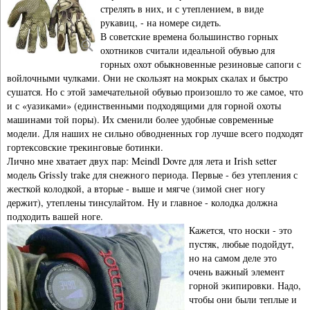
стрелять в них, и с утеплением, в виде
рукавиц, - на номере сидеть.
В советские времена большинство горных
охотников считали идеальной обувью для
горных охот обыкновенные резиновые сапоги с
войлочными чулками. Они не скользят на мокрых скалах и быстро
сушатся. Но с этой замечательной обувью произошло то же самое, что
и с «уазиками» (единственными подходящими для горной охоты
машинами той поры). Их сменили более удобные современные
модели. Для наших не сильно обводненных гор лучше всего подходят
гортексовские трекинговые ботинки.
Лично мне хватает двух пар: Meindl Dovre для лета и Irish setter
модель Grissly trake для снежного периода. Первые - без утепления с
жесткой колодкой, а вторые - выше и мягче (зимой снег ногу
держит), утеплены тинсулайтом. Ну и главное - колодка должна
подходить вашей ноге.
Кажется, что носки - это
пустяк, любые подойдут,
но на самом деле это
очень важный элемент
горной экипировки. Надо,
чтобы они были теплые и