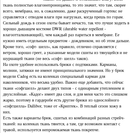
ткань полностью влагонепроницаема, то это значит, что там, скорее
всего, мембрана, но, к сожалению, даже раскрученный гортекс не
справляется с отводом влаги при нагрузках, когда прешь по горам.
Сильный дождь в сезон охоты бывает нечасто, так что лучше ходить в
хорошо дышащем костюме DWR (durable water repellent -
влагоотталкивающий), чем каждый раз париться в мембране. Ее
нужно иметь отдельным предметом - дождевиком, но об этом дальше.
Кроме того, «софт- шелл», как правило, отлично справляется с
ветром, хорошо греет, а указанные модели сшиты из тянущейся и не
шуршащей ткани (не весь «софт- шелл» таков).
На охоте удобнее использовать брюки с подтяжками. Карманы,
молнии, затяжки не имеют принципиального значения. Но у брюк
модели Cadog есть на коленках специальный карман для
наколенников, что весьма удобно. Важно еще добавить, что сейчас
ткани «софгшелл» делают двух типов - с одинарным утеплением и
двухслойные. «Кадог» имеет два слоя, и для меня часто это слишком
жарко, поэтому в гардеробе есть другие брюки из однослойного
«софгшелла» Dallibor, тоже от «Криптек». В теплый сезон хожу в
них.
Есть также варианты брюк, сшитых из комбинаций разных стрейч-
тканей: на коленках ткань тянется, а там, где возможен контакт с
травой, используется непромокаемая ткань покрепче.