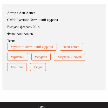
Автор : Али Алиев
СМИ: Русский Охотничий журнал
Выпуск: февраль 2016
Фото: Али Алиев
Теги:
#русский охотничий журнал
#али алиев
#криптек
#kryptek
#одежда и обувь
#dallibor
#aegis