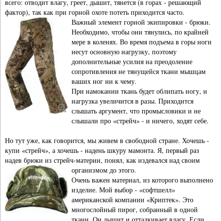
всего: отводит влагу, греет, дышит, тянется (в горах - решающий
фактор), так как при горной охоте потеть приходится часто.
Важный элемент горной экипировки - брюки.
Необходимо, чтобы они тянулись, по крайней
мере в коленях. Во время подъема в горы ноги
несут основную нагрузку, поэтому
дополнительные усилия на преодоление
сопротивления не тянущейся ткани мышцам
ваших ног ни к чему.
При намокании ткань будет облипать ногу, и
нагрузка увеличится в разы. Приходится
слышать аргумент, что промысловики и не
слышали про «стрейч» - и ничего, ходят себе.
Но тут уже, как говорится, мы живем в свободной стране. Хочешь -
купи «стрейч», а хочешь - надень шкуру мамонта. Я, первый раз
надев брюки из стрейч-материи, понял, как издевался над своим
организмом до этого.
Очень важен материал, из которого выполнено
изделие. Мой выбор - «софтшелл»
американской компании «Криптек». Это
многослойный пирог, собранный в одной
ткани. Он дышит и отталкивает влагу. Если