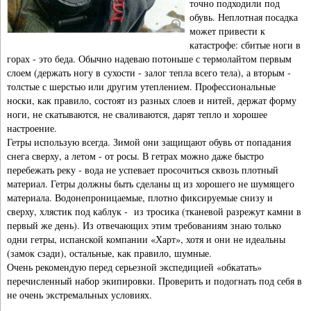
точно подходили под
обувь. Неплотная посадка
может привести к
катастрофе: сбитые ноги в
горах - это беда. Обычно надеваю потоньше с термолайтом первым
слоем (держать ногу в сухости - залог тепла всего тела), а вторым -
толстые с шерстью или другим утеплением. Профессиональные
носки, как правило, состоят из разных слоев и нитей, держат форму
ноги, не скатываются, не сваливаются, дарят тепло и хорошее
настроение.
Гетры использую всегда. Зимой они защищают обувь от попадания
снега сверху, а летом - от росы. В гетрах можно даже быстро
перебежать реку - вода не успевает просочиться сквозь плотный
материал. Гетры должны быть сделаны щ из хорошего не шумящего
материала. Водонепроницаемые, плотно фиксируемые снизу и
сверху, хлястик под каблук - из тросика (тканевой разрежут камни в
первый же день). Из отвечающих этим требованиям знаю только
одни гетры, испанской компании «Харт», хотя и они не идеальны
(замок сзади), остальные, как правило, шумные.
Очень рекомендую перед серьезной экспедицией «обкатать»
перечисленный набор экипировки. Проверить и подогнать под себя в
не очень экстремальных условиях.