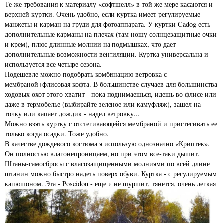
Те же требования к материалу «софтшелл» в той же мере касаются и
верхней куртки. Очень удобно, если куртка имеет регулируемые
манжеты и карман на груди для фотоаппарата. У куртки Cadog есть
дополнительные карманы на плечах (там ношу солнцезащитные очки
и крем), плюс длинные молнии на подмышках, что дает
дополнительные возможности вентиляции. Куртка универсальна и
используется все четыре сезона.
Подешевле можно подобрать комбинацию ветровка с
мембраной+флисовая кофта. В большинстве случаев для большинства
ходовых охот этого хватит - пока поднимаешься, идешь во флисе или
даже в термобелье (выбирайте зеленое или камуфляж), зашел на
точку или капает дождик - надел ветровку...
Можно взять куртку с отстегивающейся мембраной и пристегивать ее
только когда осадки. Тоже удобно.
В качестве дождевого костюма я использую однозначно «Криптек».
Он полностью влагонепроницаем, но при этом все-таки дышит.
Штаны-самосбросы с влагозащищенными молниями по всей длине
штанин можно быстро надеть поверх обуви. Куртка - с регулируемым
капюшоном. Эта -
Poseidon - еще и не шуршит, тянется, очень легкая