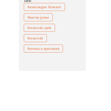
Теги:
#александрас бельскис
#мастер ружье
#swarovski optik
#swarovski
#оптика и крепления