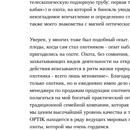
телескопическую подзорную трубу; первая 
ироваться
кабан») и охота, на которой в бинокль уви
неизгладимое впечатление и определенно с
также моего знакомства с магией оптически
Уверен, у многих тоже был подобный опыт.
плоды, когда сам стал охотником - опыт н
пригодились на охоте. Охота, без сомнения
захватывающих видов деятельности на откр
действия вписываются в ритм жизни природ
охотника - всего лишь мгновение». Благодар
только охотник, но и ежедневно имею дело 
менеджера по продажам продукции охотни
полагаться на мой богатый практический о
традиционной семейной компании, которая
мы ценим высочайший уровень качества и
OPTIK находится в ряду ведущих мировых 
охоты, которой мы очень гордимся.