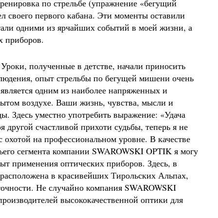
тренировка по стрельбе (упражнение «бегущий
дел своего первого кабана. Эти моменты оставили
тали одними из ярчайших событий в моей жизни, а
х приборов.
 Уроки, полученные в детстве, начали приносить
аблюдения, опыт стрельбы по бегущей мишени очень
, является одним из наиболее напряженных и
ытом воздухе. Ваши жизнь, чувства, мысли и
ы. Здесь уместно употребить выражение: «Удача
я другой счастливой прихоти судьбы, теперь я не
с охотой на профессиональном уровне. В качестве
чьего сегмента компании SWAROWSKI OPTIK я могу
пыт применения оптических приборов. Здесь, в
 расположена в красивейших Тирольских Альпах,
 точности. Не случайно компания SWAROWSKI
производителей высококачественной оптики для