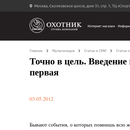
Москва, Сколковское шоссе, дом 31, стр. 1, ТЦ «Спорт
Вход
в
личный
Интернет магазин
Информ
←
кабинет
Главная
Мультимедиа
Статьи в СМИ
Статьи 
Точно в цель. Введение
первая
Запомнить
меня
ыли
й
03.05.2012
оль?
Бывают события, о которых помнишь всю жи