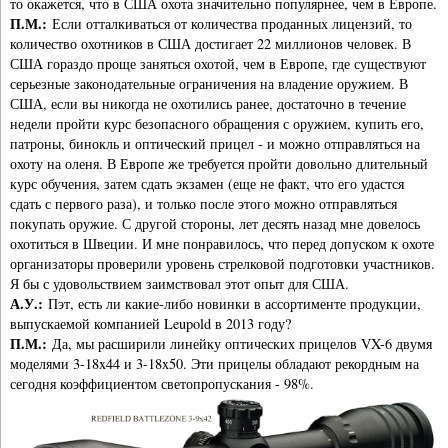
то окажется, что в США охота значительно популярнее, чем в Европе.
П.М.:
Если отталкиваться от количества проданных лицензий, то
количество охотников в США достигает 22 миллионов человек. В
США гораздо проще заняться охотой, чем в Европе, где существуют
серьезные законодательные ограничения на владение оружием. В
США, если вы никогда не охотились ранее, достаточно в течение
недели пройти курс безопасного обращения с оружием, купить его,
патроны, бинокль и оптический прицел - и можно отправляться на
охоту на оленя. В Европе же требуется пройти довольно длительный
курс обучения, затем сдать экзамен (еще не факт, что его удастся
сдать с первого раза), и только после этого можно отправляться
покупать оружие. С другой стороны, лет десять назад мне довелось
охотиться в Швеции. И мне понравилось, что перед допуском к охоте
организаторы проверили уровень стрелковой подготовки участников.
Я бы с удовольствием заимствовал этот опыт для США.
А.У.:
Пэт, есть ли какие-либо новинки в ассортименте продукции,
выпускаемой компанией Leupold в 2013 году?
П.М.:
Да, мы расширили линейку оптических прицелов VX-6 двумя
моделями 3-18x44 и 3-18x50. Эти прицелы обладают рекордным на
сегодня коэффициентом светопропускания - 98%.