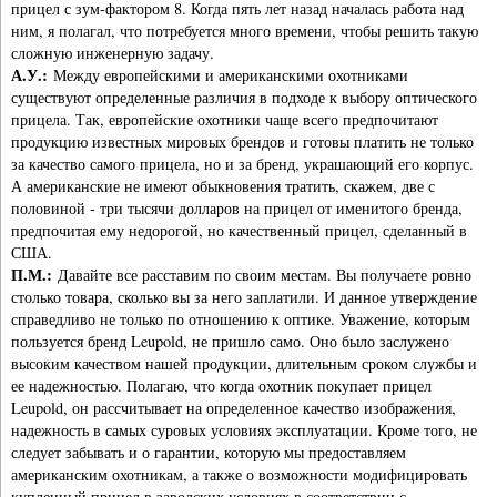
прицел с зум-фактором 8. Когда пять лет назад началась работа над
ним, я полагал, что потребуется много времени, чтобы решить такую
сложную инженерную задачу.
А.У.:
Между европейскими и американскими охотниками
существуют определенные различия в подходе к выбору оптического
прицела. Так, европейские охотники чаще всего предпочитают
продукцию известных мировых брендов и готовы платить не только
за качество самого прицела, но и за бренд, украшающий его корпус.
А американские не имеют обыкновения тратить, скажем, две с
половиной - три тысячи долларов на прицел от именитого бренда,
предпочитая ему недорогой, но качественный прицел, сделанный в
США.
П.М.:
Давайте все расставим по своим местам. Вы получаете ровно
столько товара, сколько вы за него заплатили. И данное утверждение
справедливо не только по отношению к оптике. Уважение, которым
пользуется бренд Leupold, не пришло само. Оно было заслужено
высоким качеством нашей продукции, длительным сроком службы и
ее надежностью. Полагаю, что когда охотник покупает прицел
Leupold, он рассчитывает на определенное качество изображения,
надежность в самых суровых условиях эксплуатации. Кроме того, не
следует забывать и о гарантии, которую мы предоставляем
американским охотникам, а также о возможности модифицировать
купленный прицел в заводских условиях в соответствии с