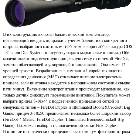
В их конструкцию включен баллистический компенсатор,
позволяющий вводить поправки с учетом баллистики конкретного
патрона, выбранного охотником. (Об этом говорит аббревиатура CDS
– Custom Dial System, присутствующая в маркировке прицела.) Обе
модели имеют подсвеченную прицельную сетку с системой FireDot,
заметно облегчающей и ускоряющей прицеливание. Она имеет 12
уровней яркости. Разработанная в компании Leupold технология
определения движения (MST) отключает питание электросхемы
прицела, если винтовка находится в неподвижном состоянии свыше
пяти минут. Включение электропитания происходит мгновенно, как
только датчик фиксирует перемещение винтовки. Покупатель может
выбрать прицел 3-18x44 с подсвеченной прицельной сеткой из
следующих типов – FireDot Duplex и Illuminated Boone&Crockett Big
Game; прицел 3-18x50 предполагает несколько более широкий выбор
(FireDot-4 Metric, FireDot Duplex, Illuminated Boone&Crockett Big
Game). Возможен выбор и неподсвеченной сетки Fine Duplex.
В отличие от оптических прицелов с высоким зум-фактором от ряда