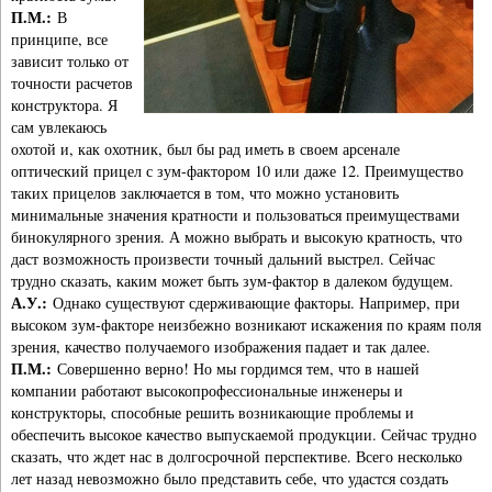
П.М.:
В
принципе, все
зависит только от
точности расчетов
конструктора. Я
сам увлекаюсь
охотой и, как охотник, был бы рад иметь в своем арсенале
оптический прицел с зум-фактором 10 или даже 12. Преимущество
таких прицелов заключается в том, что можно установить
минимальные значения кратности и пользоваться преимуществами
бинокулярного зрения. А можно выбрать и высокую кратность, что
даст возможность произвести точный дальний выстрел. Сейчас
трудно сказать, каким может быть зум-фактор в далеком будущем.
А.У.:
Однако существуют сдерживающие факторы. Например, при
высоком зум-факторе неизбежно возникают искажения по краям поля
зрения, качество получаемого изображения падает и так далее.
П.М.:
Совершенно верно! Но мы гордимся тем, что в нашей
компании работают высокопрофессиональные инженеры и
конструкторы, способные решить возникающие проблемы и
обеспечить высокое качество выпускаемой продукции. Сейчас трудно
сказать, что ждет нас в долгосрочной перспективе. Всего несколько
лет назад невозможно было представить себе, что удастся создать