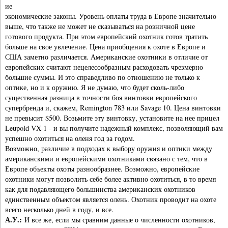
ие
экономические законы. Уровень оплаты труда в Европе значительно
выше, что также не может не сказываться на розничной цене
готового продукта. При этом европейский охотник готов тратить
больше на свое увлечение. Цена приобщения к охоте в Европе и
США заметно различается. Американские охотники в отличие от
европейских считают нецелесообразным расходовать чрезмерно
большие суммы. И это справедливо по отношению не только к
оптике, но и к оружию. Я не думаю, что будет сколь-либо
существенная разница в точности боя винтовки европейского
супербренда и, скажем, Remington 783 или Savage 10. Цена винтовки
не превысит $500. Возьмите эту винтовку, установите на нее прицел
Leupold VX-1 - и вы получите надежный комплекс, позволяющий вам
успешно охотиться на оленя год за годом.
Возможно, различие в подходах к выбору оружия и оптики между
американскими и европейскими охотниками связано с тем, что в
Европе объекты охоты разнообразнее. Возможно, европейские
охотники могут позволить себе более активно охотиться, в то время
как для подавляющего большинства американских охотников
единственным объектом является олень. Охотник проводит на охоте
всего несколько дней в году, и все.
А.У.:
И все же, если мы сравним данные о численности охотников,