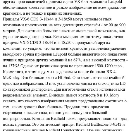
других производителей прицелы серии VX-6 от компании Leupold
обеспечивают качественное и резкое изображение во всем диапазоне
кратности, а не только в крайних значениях.
Прицелы VX-6 CDS 3-18x44 и 3-18x50 могут использоваться
охотниками практически на всех дистанциях стрельбы - от 90 до 900
метров. Для охотника большое значение имеет такой показатель, как
удаление выходного зрачка. Если мы сравним по этому показателю
прицелы VX-6 CDS 3-18x44 и 3-18x50 с продукцией других
компаний, то увидим, что на низкой кратности увеличения удаление
выходного зрачка прицелов Leupold больше аналогичного показателя
лучших прицелов других компаний на 67%, а на высокой кратности -
на 137%! Однако их розничная цена не превышает 1500-1700 евро.
Кроме того, в этом году мы представляем новые бинокли BX-4
McKinley. Это бинокли класса Hi-End. Они отличаются высочайшей
яркостью изображения. В них установлены линзы из стекла типа ED,
со сверхнизкой дисперсией. Для изготовления стекла использовался
редкоземельный элемент. Бинокли имеют кратность 8 и 10. Могу
сказать, что качество изображения меняет представление охотников о
том, каким должен быть бинокль. Продажи этих продуктов
стартовали в начале года, но они уже пользуются большой
популярностью. Компания Redfield также представляет новинки - два
новых прицела. Это оптический прицел Redfield Battlezone 3-9x42 и
коллиматорный прицел Redfield CounterStrike. Оба эти оптических