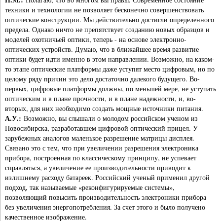
техники и технологии не позволяет бесконечно совершенствовать
оптические конструкции. Мы действительно достигли определенного
предела. Однако ничто не препятствует созданию новых образцов и
моделей охотничьей оптики, теперь - на основе электронно-
оптических устройств. Думаю, что в ближайшее время развитие
оптики будет идти именно в этом направлении. Возможно, на каком-
то этапе оптические платформы даже уступят место цифровым, но по
целому ряду причин это дело достаточно далекого будущего. Во-
первых, цифровые платформы должны, по меньшей мере, не уступать
оптическим и в плане прочности, и в плане надежности, и, во-
вторых, для них необходимо создать мощные источники питания.
А.У.:
Возможно, вы слышали о молодом российском ученом из
Новосибирска, разработавшем цифровой оптический прицел. У
зарубежных аналогов маленькое разрешение матрицы дисплея.
Связано это с тем, что при увеличении разрешения электроника
прибора, построенная по классическому принципу, не успевает
справляться, а увеличение ее производительности приводит к
излишнему расходу батареек. Российский ученый применил другой
подход, так называемые «реконфигурируемые системы»,
позволяющий повысить производительность электроники прибора
без увеличения энергопотребления. За счет этого и было получено
качественное изображение.