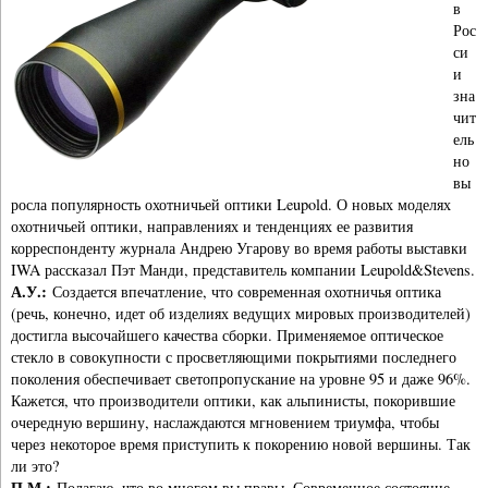
в
Рос
си
и
зна
чит
ель
но
вы
росла популярность охотничьей оптики Leupold. О новых моделях
охотничьей оптики, направлениях и тенденциях ее развития
корреспонденту журнала Андрею Угарову во время работы выставки
IWA рассказал Пэт Манди, представитель компании Leupold&Stevens.
А.У.:
Создается впечатление, что современная охотничья оптика
(речь, конечно, идет об изделиях ведущих мировых производителей)
достигла высочайшего качества сборки. Применяемое оптическое
стекло в совокупности с просветляющими покрытиями последнего
поколения обеспечивает светопропускание на уровне 95 и даже 96%.
Кажется, что производители оптики, как альпинисты, покорившие
очередную вершину, наслаждаются мгновением триумфа, чтобы
через некоторое время приступить к покорению новой вершины. Так
ли это?
П.М.:
Полагаю, что во многом вы правы. Современное состояние