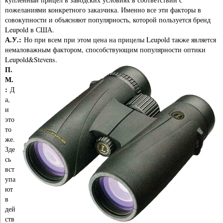
пожеланиями конкретного заказчика. Именно все эти факторы в
совокупности и объясняют популярность, которой пользуется бренд
Leupold в США.
А.У.:
Но при всем при этом цена на прицелы Leupold также является
немаловажным фактором, способствующим популярности оптики
Leupold&Stevens.
П.
М.
:
Д
а,
и
это
то
же.
Зде
сь
вст
упа
ют
в
дей
ств