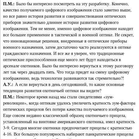
П.М.:
Было бы интересно посмотреть на эту разработку. Конечно,
качество получаемого цифрового изображения стало заметно выше,
но все равно история развития и совершенствования оптических
приборов значительно длиннее истории развития цифрового
изображения. Тем не менее, именно цифровое изображение находит
все большее применение в тактической и военной оптике. Не секрет,
что инновационные решения, внедренные в оптические приборы
военного назначения, затем достаточно часто реализуются в оптике
гражданского назначения. И все же я уверен, что традиционные
оптические приспособления еще много лет будут находиться в
арсенале охотников. Было бы интересно вернуться к этому разговору
лет так через двадцать пять. Что тогда придет на смену цифровому
изображению, ведь технологии развиваются так стремительно?!
А.У.:
А если вернуться в день сегодняшний, то какие основные
тенденции развития охотничьей оптики вы видите?
П.М.:
Некоторое время назад мы стали свидетелями «зум-
революции», когда оптикам удалось увеличить кратность зум-фактора
оптических прицелов без потери качества получаемого изображения.
Еще совсем недавно классический образец охотничьего прицела,
установленный на винтовке американского охотника, имел кратность
3-9. Сегодня многие охотники предпочитают прицелы с кратностью
4-16. Все большую популярность набирают панкратические прицелы