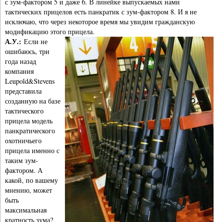
с зум-фактором 5 и даже 6. В линейке выпускаемых нами
тактических прицелов есть панкратик с зум-фактором 8. И я не
исключаю, что через некоторое время мы увидим гражданскую
модификацию этого прицела.
А.У.:
Если не
ошибаюсь, три
года назад
компания
Leupold&Stevens
представила
созданную на базе
тактического
прицела модель
панкратического
охотничьего
прицела именно с
таким зум-
фактором. А
какой, по вашему
мнению, может
быть
максимальная
кратность зума?