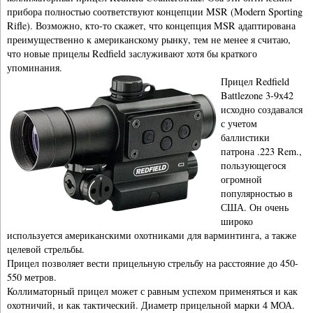
прибора полностью соответствуют концепции MSR (Modern Sporting
Rifle). Возможно, кто-то скажет, что концепция MSR адаптирована
преимущественно к американскому рынку, тем не менее я считаю,
что новые прицелы Redfield заслуживают хотя бы краткого
упоминания.
Прицел Redfield
Battlezone 3-9x42
исходно создавался
с учетом
баллистики
патрона .223 Rem.,
пользующегося
огромной
популярностью в
США. Он очень
широко
используется американскими охотниками для варминтинга, а также
целевой стрельбы.
Прицел позволяет вести прицельную стрельбу на расстояние до 450-
550 метров.
Коллиматорный прицел может с равным успехом применяться и как
охотничий, и как тактический. Диаметр прицельной марки 4 МОА.