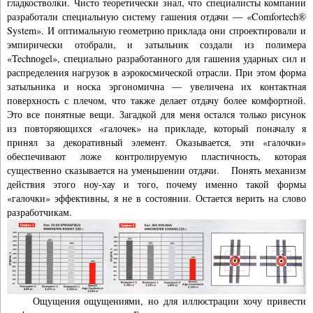
гладкостволки. Чисто теоретически знал, что специалисты компании
разработали специальную систему гашения отдачи — «Comfortech®
System». И оптимальную геометрию приклада они спроектировали и
эмпирически отобрали, и затыльник создали из полимера
«Technogel», специально разработанного для гашения ударных сил и
распределения нагрузок в аэрокосмической отрасли. При этом форма
затыльника и носка эргономична — увеличена их контактная
поверхность с плечом, что также делает отдачу более комфортной.
Это все понятные вещи. Загадкой для меня остался только рисунок
из повторяющихся «галочек» на прикладе, который поначалу я
принял за декоративный элемент. Оказывается, эти «галочки»
обеспечивают ложе контролируемую пластичность, которая
существенно сказывается на уменьшении отдачи. Понять механизм
действия этого ноу-хау и того, почему именно такой формы
«галочки» эффективны, я не в состоянии. Остается верить на слово
разработчикам.
Ощущения ощущениями, но для иллюстрации хочу привести