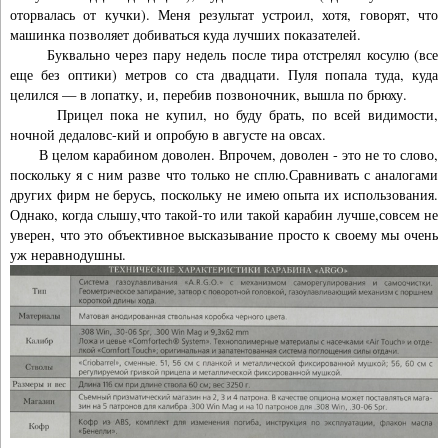
оторвалась от кучки). Меня результат устроил, хотя, говорят, что
машинка позволяет добиваться куда лучших показателей.
Буквально через пару недель после тира отстрелял косулю (все
еще без оптики) метров со ста двадцати. Пуля попала туда, куда
целился — в лопатку, и, перебив позвоночник, вышла по брюху.
Прицел пока не купил, но буду брать, по всей видимости,
ночной дедаловс-кий и опробую в августе на овсах.
В целом карабином доволен. Впрочем, доволен - это не то слово,
поскольку я с ним разве что только не сплю.Сравнивать с аналогами
других фирм не берусь, поскольку не имею опыта их использования.
Однако, когда слышу,что такой-то или такой карабин лучше,совсем не
уверен, что это объективное высказывание просто к своему мы очень
уж неравнодушны.