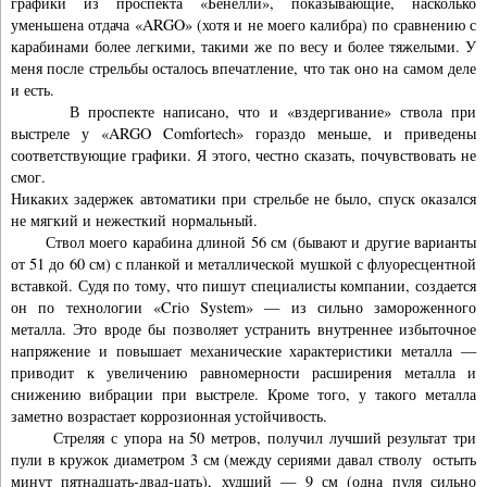
графики из проспекта «Бенелли», показывающие, насколько
уменьшена отдача «ARGO» (хотя и не моего калибра) по сравнению с
карабинами более легкими, такими же по весу и более тяжелыми. У
меня после стрельбы осталось впечатление, что так оно на самом деле
и есть.
В проспекте написано, что и «вздергивание» ствола при
выстреле у «ARGO Comfortech» гораздо меньше, и приведены
соответствующие графики. Я этого, честно сказать, почувствовать не
смог.
Никаких задержек автоматики при стрельбе не было, спуск оказался
не мягкий и нежесткий нормальный.
Ствол моего карабина длиной 56 см (бывают и другие варианты
от 51 до 60 см) с планкой и металлической мушкой с флуоресцентной
вставкой. Судя по тому, что пишут специалисты компании, создается
он по технологии «Crio System» — из сильно замороженного
металла. Это вроде бы позволяет устранить внутреннее избыточное
напряжение и повышает механические характеристики металла —
приводит к увеличению равномерности расширения металла и
снижению вибрации при выстреле. Кроме того, у такого металла
заметно возрастает коррозионная устойчивость.
Стреляя с упора на 50 метров, получил лучший результат три
пули в кружок диаметром 3 см (между сериями давал стволу остыть
минут пятнадцать-двад-цать), худший — 9 см (одна пуля сильно