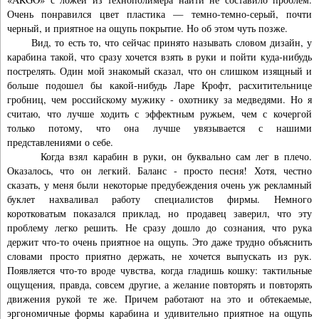
Очень понравился цвет пластика — темно-темно-серый, почти
черный, и приятное на ощупь покрытие. Но об этом чуть позже.
Вид, то есть то, что сейчас принято называть словом дизайн, у
карабина такой, что сразу хочется взять в руки и пойти куда-нибудь
пострелять. Один мой знакомый сказал, что он слишком изящный и
больше подошел бы какой-нибудь Ларе Крофт, расхитительнице
гробниц, чем российскому мужику - охотнику за медведями. Но я
считаю, что лучше ходить с эффектным ружьем, чем с кочергой
только потому, что она лучше увязывается с нашими
представлениями о себе.
Когда взял карабин в руки, он буквально сам лег в плечо.
Оказалось, что он легкий. Баланс - просто песня! Хотя, честно
сказать, у меня были некоторые предубеждения очень уж рекламный
буклет нахваливал работу специалистов фирмы. Немного
коротковатым показался приклад, но продавец заверил, что эту
проблему легко решить. Не сразу дошло до сознания, что рука
держит что-то очень приятное на ощупь. Это даже трудно объяснить
словами просто приятно держать, не хочется выпускать из рук.
Появляется что-то вроде чувства, когда гладишь кошку: тактильные
ощущения, правда, совсем другие, а желание повторять и повторять
движения рукой те же. Причем работают на это и обтекаемые,
эргономичные формы карабина и удивительно приятное на ощупь