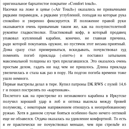
оригинальное бархатистое покрытие «Comfort touch».
Насечки на ложе и цевье («Air Touch») оказались не привычными
рядками пирамидок, а рядками углублений, попадая на которые рука
спокойно и уверенно фиксируется. И положение правой руки
оказывается очень привычным таким же, как на полупистолетной
рукоятке гладкостволки. Пластиковый кофр, в который продавец
упаковал купленный карабин, конечно, не главная причина,
ради которой покупаешь оружие, но пустячок этот весьма приятный.
Дома сразу стал примериваться, вскидывать, почувствовал зуд
поменять погиб приклада («питч») и поставил затыльник
максимальной толщины из трех прилагавшихся. Это оказалось очень
простым делом, гадать ни над чем не пришлось. Длина приклада
увеличилась и стала как раз в пору. На подгон погиба времени тоже
ушло немного.
Первые выстрелы делал в тире. Купил патроны DK RWS с пулей 14,6
г и пошел пострелять по «картинкам».
Послетого как на пристрелке из незнакомого карабина в Иркутске
получил хороший удар в лоб и оптика высекла между бровей
полумесяц, с некоторым напряжением отношусь к неопробованному
ружью. Хотя в данном случае бояться особенно было нечего оптикой
еще не обзавелся. Отдача оказалась на удивление комфортной. То есть
я ее практически не почувствовал меньше, чем при стрельбе из