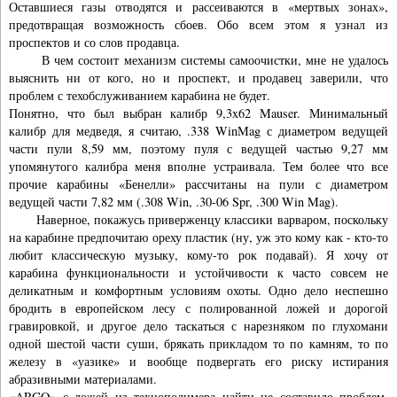
Оставшиеся газы отводятся и рассеиваются в «мертвых зонах»,
предотвращая возможность сбоев. Обо всем этом я узнал из
проспектов и со слов продавца.
В чем состоит механизм системы самоочистки, мне не удалось
выяснить ни от кого, но и проспект, и продавец заверили, что
проблем с техобслуживанием карабина не будет.
Понятно, что был выбран калибр 9,3x62 Mauser. Минимальный
калибр для медведя, я считаю, .338 WinMag с диаметром ведущей
части пули 8,59 мм, поэтому пуля с ведущей частью 9,27 мм
упомянутого калибра меня вполне устраивала. Тем более что все
прочие карабины «Бенелли» рассчитаны на пули с диаметром
ведущей части 7,82 мм (.308 Win, .30-06 Spr, .300 Win Mag).
Наверное, покажусь приверженцу классики варваром, поскольку
на карабине предпочитаю ореху пластик (ну, уж это кому как - кто-то
любит классическую музыку, кому-то рок подавай). Я хочу от
карабина функциональности и устойчивости к часто совсем не
деликатным и комфортным условиям охоты. Одно дело неспешно
бродить в европейском лесу с полированной ложей и дорогой
гравировкой, и другое дело таскаться с нарезняком по глухомани
одной шестой части суши, брякать прикладом то по камням, то по
железу в «уазике» и вообще подвергать его риску истирания
абразивными материалами.
«ARGO» с ложей из технополимера найти не составило проблем.