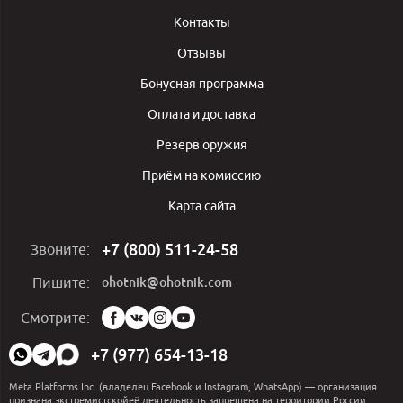
Контакты
Отзывы
Бонусная программа
Оплата и доставка
Резерв оружия
Приём на комиссию
Карта сайта
+7 (800) 511-24-58
Звоните:
ohotnik@ohotnik.com
Пишите:
Мы
Смотрите:
в
социальных
+7 (977) 654-13-18
сетях:
Meta Platforms Inc. (владелец Facebook и Instagram, WhatsApp) — организация
признана экстремистскойеё деятельность запрещена на территории России.