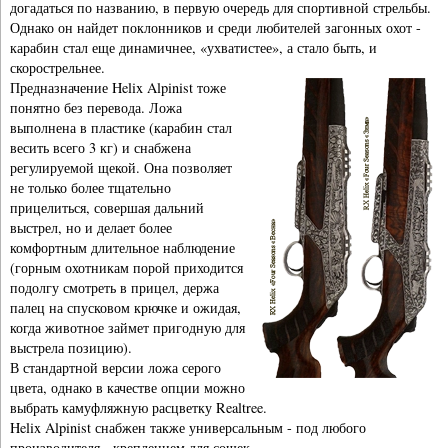
догадаться по названию, в первую очередь для спортивной стрельбы.
Однако он найдет поклонников и среди любителей загонных охот -
карабин стал еще динамичнее, «ухватистее», а стало быть, и
скорострельнее.
Предназначение Helix Alpinist тоже
понятно без перевода. Ложа
выполнена в пластике (карабин стал
весить всего 3 кг) и снабжена
регулируемой щекой. Она позволяет
не только более тщательно
прицелиться, совершая дальний
выстрел, но и делает более
комфортным длительное наблюдение
(горным охотникам порой приходится
подолгу смотреть в прицел, держа
палец на спусковом крючке и ожидая,
когда животное займет пригодную для
выстрела позицию).
В стандартной версии ложа серого
цвета, однако в качестве опции можно
выбрать камуфляжную расцветку Realtree.
Helix Alpinist снабжен также универсальным - под любого
производителя - креплением для сошек.