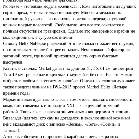
Noblesse - «топовая» модель «Хеликса». Ложа изготовлена из лучших
сортов ореха, которые только использует Merkel, а медальон на
пистолетной рукоятке - из настоящего черного дерева; спусковой
крючок покрыт позолотой. Любопытно, что все это сочетается с...
полным отсутствием гравировки. Сделано это намеренно: карабин не
коллекционный, а сугубо охотничий.
Ствол у Helix Noblesse рифленый, что не только снижает вес оружия,
но и позволяет стволу быстрее остывать. Немаловажный фактор на
загонной охоте, где порой приходится делать серию быстрых
выстрелов.
Кстати, о стволах: Merkel делает их длиной 51, 56, 61 см, диаметром
17 и 19 мм, рифленые и круглые, с мушкой и без нее. Все это можно
выбрать в любом выпускаемом калибре. Отдельных слов заслуживает
также представленный на IWA-2013 проект Merkel Helix «Четыре
времени года».
Маркетинговая идея заключалась в том, чтобы показать способность
компании совмещать инновации XXI века с ручной штучной
работой. Творческая - навеяна знаменитыми концертами Антонио
Вивальди (для тех, кто сам не догадался, в эксклюзивный кожаный
кейс вкладывают диск с записью «Весны», «Лета», «Осени» и
«Зимы»).
А теперь собственно о проекте: 4 карабина в четырех разных