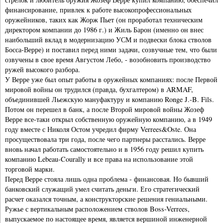
финансирование, привлек к работе высокопрофессиональных
оружейников, таких как Жорж Пьет (он проработал техническим
директором компании до 1986 г.) и Жиль Барон (именно он внес
наибольший вклад в модернизацию УСМ и подвески блока стволов
Босса-Верре) и поставил перед ними задачи, созвучные тем, что были
озвучены в свое время Августом Лебо, - возобновить производство
ружей высокого разбора.
У Верре уже был опыт работы в оружейных компаниях: после Первой
мировой войны он трудился (правда, бухгалтером) в ARMAF,
объединившей Льежскую мануфактуру и компанию Ronge J.-B. Fils.
Потом он перешел в банк, а после Второй мировой войны Жозеф
Верре все-таки открыл собственную оружейную компанию, а в 1949
году вместе с Николя Остом учредил фирму Verrees&Oste. Она
просуществовала три года, после чего партнеры расстались. Верре
вновь начал работать самостоятельно и в 1956 году решил купить
компанию Lebeau-Courally и все права на использование этой
торговой марки.
Перед Верре стояла лишь одна проблема - финансовая. Но бывший
банковский служащий умел считать деньги. Его стратегический
расчет оказался точным, а конструкторские решения гениальными.
Ружье с вертикальным расположением стволов Boss-Verrees,
выпускаемое по настоящее время, является вершиной инженерной