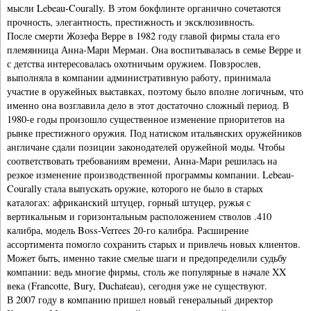
мысли Lebeau-Courally. В этом бокфлинте органично сочетаются
прочность, элегантность, престижность и эксклюзивность.
После смерти Жозефа Верре в 1982 году главой фирмы стала его
племянница Анна-Мари Мерман. Она воспитывалась в семье Верре и
с детства интересовалась охотничьим оружием. Повзрослев,
выполняла в компании административную работу, принимала
участие в оружейных выставках, поэтому было вполне логичным, что
именно она возглавила дело в этот достаточно сложный период. В
1980-е годы произошло существенное изменение приоритетов на
рынке престижного оружия. Под натиском итальянских оружейников
англичане сдали позиции законодателей оружейной моды. Чтобы
соответствовать требованиям времени, Анна-Мари решилась на
резкое изменение производственной программы компании. Lebeau-
Courally стала выпускать оружие, которого не было в старых
каталогах: африканский штуцер, горный штуцер, ружья с
вертикальным и горизонтальным расположением стволов .410
калибра, модель Boss-Verrees 20-го калибра. Расширение
ассортимента помогло сохранить старых и привлечь новых клиентов.
Может быть, именно такие смелые шаги и предопределили судьбу
компании: ведь многие фирмы, столь же популярные в начале XX
века (Francotte, Bury, Duchateau), сегодня уже не существуют.
В 2007 году в компанию пришел новый генеральный директор