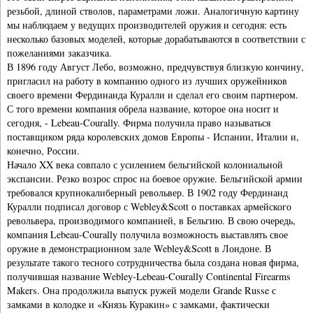
резьбой, длиной стволов, параметрами ложи. Аналогичную картину
мы наблюдаем у ведущих производителей оружия и сегодня: есть
несколько базовых моделей, которые дорабатываются в соответствии с
пожеланиями заказчика.
В 1896 году Август Лебо, возможно, предчувствуя близкую кончину,
пригласил на работу в компанию одного из лучших оружейников
своего времени Фердинанда Куралли и сделал его своим партнером.
С того времени компания обрела название, которое она носит и
сегодня, - Lebeau-Courally. Фирма получила право называться
поставщиком ряда королевских домов Европы - Испании, Италии и,
конечно, России.
Начало XX века совпало с усилением бельгийской колониальной
экспансии. Резко возрос спрос на боевое оружие. Бельгийской армии
требовался крупнокалиберный револьвер. В 1902 году Фердинанд
Куралли подписал договор с Webley&Scott о поставках армейского
револьвера, производимого компанией, в Бельгию. В свою очередь,
компания Lebeau-Courally получила возможность выставлять свое
оружие в демонстрационном зале Webley&Scott в Лондоне. В
результате такого тесного сотрудничества была создана новая фирма,
получившая название Webley-Lebeau-Courally Continental Firearms
Makers. Она продолжила выпуск ружей модели Grande Russe с
замками в колодке и «Князь Куракин» с замками, фактически