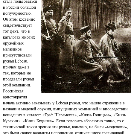
стала пользоваться
в России большой
популярностью.
Об этом косвенно
свидетельствует
тот факт, что в
каталогах многих
оружейных
магазинов
присутствовали
ружья Lebeau,
причем даже в
тех, которые не
продавали ружья
этой компании.
Российская
аристократия
начала активно заказывать у Lebeau ружья, что нашло отражение в
названии моделей оружия, выпущенных компанией и впоследствии
вошедших в каталог: «Граф Шереметев», «Князь Голицын», «Князь
Куракин», «Князь Кудашев». Если говорить абсолютно точно, то с
технической точки зрения эти ружья, конечно, не были «моделями»,
это были скорее варианты исполнения, отличавшиеся гравировкой,