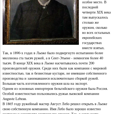
особое место. В
последней
четверти XIX века
там выпускалось
столько же
оружия, сколько
во всех остальных
европейских
государствах
вместе взятых.
Так, в 1890-х годах в Льеже было подвергнуто испытанию более
миллиона ста тысяч ружей, а в Сент-Этьене - немногим более 40
тысяч. В конце XIX века в Льеже насчитывалось почти 200
производителей оружия. Среди них были как компании с мировой
известностью, так и безвестные кустари, не имевшие собственного
производства и занимавшиеся исключительно сборкой ружей.
Большая часть изготовленного оружия шла на экспорт.
Одним из основных импортеров бельгийского оружия была Россия.
Особой известностью пользовались ружья льежской компании
Auguste Lebeau.
В 1865 году ружейный мастер Август Лебо решил открыть в Льеже
свою собственную компанию. Имя Лебо было хорошо известно
знатокам и ценителям охотничьего оружия. Так, к нему часто