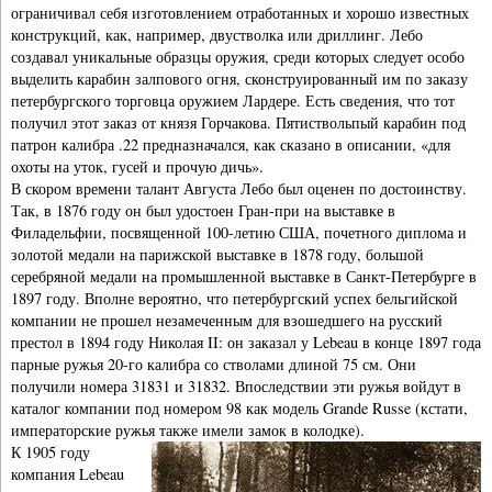
ограничивал себя изготовлением отработанных и хорошо известных
конструкций, как, например, двустволка или дриллинг. Лебо
создавал уникальные образцы оружия, среди которых следует особо
выделить карабин залпового огня, сконструированный им по заказу
петербургского торговца оружием Лардере. Есть сведения, что тот
получил этот заказ от князя Горчакова. Пятиствольпый карабин под
патрон калибра .22 предназначался, как сказано в описании, «для
охоты на уток, гусей и прочую дичь».
В скором времени талант Августа Лебо был оценен по достоинству.
Так, в 1876 году он был удостоен Гран-при на выставке в
Филадельфии, посвященной 100-летию США, почетного диплома и
золотой медали на парижской выставке в 1878 году, большой
серебряной медали на промышленной выставке в Санкт-Петербурге в
1897 году. Вполне вероятно, что петербургский успех бельгийской
компании не прошел незамеченным для взошедшего на русский
престол в 1894 году Николая II: он заказал у Lebeau в конце 1897 года
парные ружья 20-го калибра со стволами длиной 75 см. Они
получили номера 31831 и 31832. Впоследствии эти ружья войдут в
каталог компании под номером 98 как модель Grande Russe (кстати,
императорские ружья также имели замок в колодке).
К 1905 году
компания Lebeau