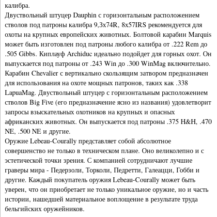
калибра.
Двуствольный штуцер Dauphin с горизонтальным расположением
стволов под патроны калибра 9,Зх74R, 8х57IRS рекомендуется для
охоты на крупных европейских животных. Болтовой карабин Marquis
может быть изготовлен под патроны любого калибра от .222 Rem до
.505 Gibbs. Киплауф Archiduc идеально подойдет для горных охот. Он
выпускается под патроны от .243 Win до .300 WinMag включительно.
Карабин Chevalier с вертикально скользящим затвором предназначен
для использования на охоте мощных патронов, таких как .338
LapuaMag. Двуствольный штуцер с горизонтальным расположением
стволов Big Five (его предназначение ясно из названия) удовлетворит
запросы взыскательных охотников на крупных и опасных
африканских животных. Он выпускается под патроны .375 H&H, .470
NE, .500 NE и другие.
Оружие Lebeau-Courally представляет собой абсолютное
совершенство не только в техническом плане. Оно великолепно и с
эстетической точки зрения. С компанией сотрудничают лучшие
граверы мира - Педерзоли, Торколи, Педретти, Галеацци, Гобби и
другие. Каждый покупатель оружия Lebeau-Courally может быть
уверен, что он приобретает не только уникальное оружие, но и часть
истории, нашедшей материальное воплощение в результате труда
бельгийских оружейников.