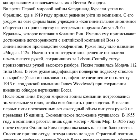
копировавшими извлекаемые замки Вестли Ричардса.
Во время Первой мировой войны Фердинанд Куралли уехал во
Францию, где в 1919 году принял решение уйти из компании. С его
уходом на базе фирмы было учреждено «Континентальное анонимное
общество по производству огнестрельного оружия Август Лебо-
Куралли», которое возглавил Филипп Рив. Именно ему приписывают
достижение договоренности с английской компанией Boss о
лицензионном производстве бокфлинтов. Ружье получило название
«Модель 112». Именно это конструктивное решение позволило
начать выпуск ружей, сохранивших за Lebeau-Courally статус
производителя ружей высокого разбора. Позже появилась Модель 112
типа Boss. В этом ружье модификации подвергли подвеску стволов
на коробке (было использовано цапфенное соединение по патенту
1913 г. лондонской компании James Woodward) при сохранении
внешних обводов вертикалки Босса.
После окончания Второй мировой войны компании потребовались
значительные усилия, чтобы возобновить производство. В течение
первых пяти послевоенных лет ежегодный объем выпуска ружей не
превышал 15 единиц. Экономическое положение ухудшалось. В 1955
году в компании работал лишь один мастер - Жиль Мор. В 1956 году
после смерти Филиппа Рива фирма оказалась на грани банкротства.
Спасение пришло оттуда, откуда никто не ждал. Страстный охотник,
стрелок и любитель оружия Жозеф Верре купил компанию, обеспечил