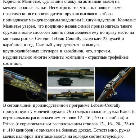
Корнелис Маннетье, сделавший ставку на активный выход на
международные рынки. Несмотря на то, что в настоящее время
практически все производители оружия высокого разбора
принадлежат международным холдингам luxury-индустрии, Корнелис
Маннетье уверен, что подлинно независимый производитель такого
оружия вполне способен занять полагающееся ему по праву место на
мировом рынке. Сегодня Lebeau-Courally выпускает 25 ружей и
карабинов в год. Главный упор делается на выпуск
крупнокалиберных штуцеров и карабинов, что, впрочем,
неудивительно: многие клиенты компании - страстные трофейные
охотники.
В сегодняшней производственной программе Lebeau-Courally
присутствуют 7 моделей оружия. Это гладкоствольные ружья Baron (с
вертикальным расположением стволов 12-, 16-, 20-го калибров) и
Prince (с горизонтальным расположением стволов 12-, 16-, 20-, 28-го
и .410 калибров) с замками на боковых досках. Естественно, ружья
малых калибров изготавливаются на колодке соответствующего