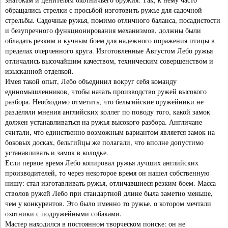
обращались стрелки с просьбой изготовить ружье для садочной
стрельбы. Садочные ружья, помимо отличного баланса, посадистости
и безупречного функционирования механизмов, должны были
обладать резким и кучным боем для надежного поражения птицы в
пределах очерченного круга. Изготовленные Августом Лебо ружья
отличались высочайшим качеством, техническим совершенством и
изысканной отделкой.
Имея такой опыт, Лебо объединил вокруг себя команду
единомышленников, чтобы начать производство ружей высокого
разбора. Необходимо отметить, что бельгийские оружейники не
разделяли мнения английских коллег по поводу того, какой замок
должен устанавливаться на ружья высокого разбора. Англичане
считали, что единственно возможным вариантом является замок на
боковых досках, бельгийцы же полагали, что вполне допустимо
устанавливать и замок в колодке.
Если первое время Лебо копировал ружья лучших английских
производителей, то через некоторое время он нашел собственную
нишу: стал изготавливать ружья, отличавшиеся резким боем. Масса
стволов ружей Лебо при стандартной длине была заметно меньше,
чем у конкурентов. Это было именно то ружье, о котором мечтали
охотники с подружейными собаками.
Мастер находился в постоянном творческом поиске: он не