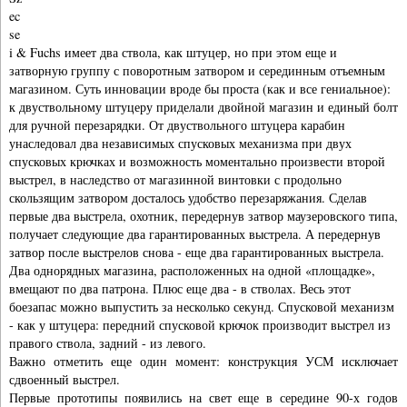
ec
se
i & Fuchs имеет два ствола, как штуцер, но при этом еще и
затворную группу с поворотным затвором и серединным отъемным
магазином. Суть инновации вроде бы проста (как и все гениальное):
к двуствольному штуцеру приделали двойной магазин и единый болт
для ручной перезарядки. От двуствольного штуцера карабин
унаследовал два независимых спусковых механизма при двух
спусковых крючках и возможность моментально произвести второй
выстрел, в наследство от магазинной винтовки с продольно
скользящим затвором досталось удобство перезаряжания. Сделав
первые два выстрела, охотник, передернув затвор маузеровского типа,
получает следующие два гарантированных выстрела. А передернув
затвор после выстрелов снова - еще два гарантированных выстрела.
Два однорядных магазина, расположенных на одной «площадке»,
вмещают по два патрона. Плюс еще два - в стволах. Весь этот
боезапас можно выпустить за несколько секунд. Спусковой механизм
- как у штуцера: передний спусковой крючок производит выстрел из
правого ствола, задний - из левого.
Важно отметить еще один момент: конструкция УСМ исключает
сдвоенный выстрел.
Первые прототипы появились на свет еще в середине 90-х годов