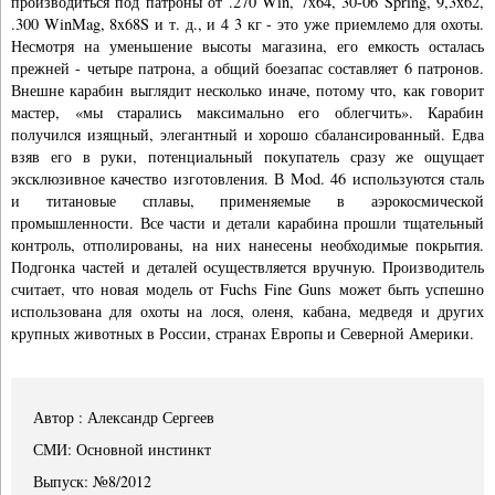
производиться под патроны от .270 Win, 7x64, 30-06 Spring, 9,3x62,
.300 WinMag, 8x68S и т. д., и 4 3 кг - это уже приемлемо для охоты.
Несмотря на уменьшение высоты магазина, его емкость осталась
прежней - четыре патрона, а общий боезапас составляет 6 патронов.
Внешне карабин выглядит несколько иначе, потому что, как говорит
мастер, «мы старались максимально его облегчить». Карабин
получился изящный, элегантный и хорошо сбалансированный. Едва
взяв его в руки, потенциальный покупатель сразу же ощущает
эксклюзивное качество изготовления. В Mod. 46 используются сталь
и титановые сплавы, применяемые в аэрокосмической
промышленности. Все части и детали карабина прошли тщательный
контроль, отполированы, на них нанесены необходимые покрытия.
Подгонка частей и деталей осуществляется вручную. Производитель
считает, что новая модель от Fuchs Fine Guns может быть успешно
использована для охоты на лося, оленя, кабана, медведя и других
крупных животных в России, странах Европы и Северной Америки.
Автор : Александр Сергеев
СМИ: Основной инстинкт
Выпуск: №8/2012