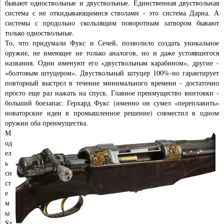
бывают одноствольные и двуствольные. Единственная двуствольная
система с не откидывающимися стволами - это система Дарна. А
системы с продольно скользящим поворотным затвором бывают
только одноствольные.
То, что придумали Фукс и Сечей, позволило создать уникальное
оружие, не имеющее не только аналогов, но и даже устоявшегося
названия. Одни именуют его «двуствольным карабином», другие -
«болтовым штуцером». Двуствольный штуцер 100%-но гарантирует
повторный выстрел в течение минимального времени - достаточно
просто еще раз нажать на спуск. Главное преимущество винтовки -
больший боезапас. Герхард Фукс (именно он сумел «переплавить»
новаторские идеи в промышленное решение) совместил в одном
оружии оба преимущества.
М
од
ел
ь
си
ст
е
м
ы
Sz