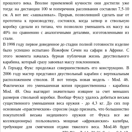
прошлого века. Вполне приемлемой кучности они достигли уже
тогда: на дистанции 100 м поперечник рассеивания составлял 7,5-10
см. А вот вес «зашкаливал». Прорыв, позволивший сделать шаг от
прототипа к производству, состоялся, когда затвор и ствольную
коробку сделали из титана, что позволило уменьшить их массу на
40% по сравнению с аналогичными деталями, изготовленными из
стали.
В 1998 году первое доведенное до стадии полной готовности изделие
было успешно испытано Йожефом Сечеи на сафари в Африке. С
этого момента началась бурная публичная жизнь двуствольного
карабина, который сразу завоевал массу поклонников.
А Герхард Фукс продолжал совершенствовать его конструкцию. В
2006 году мастер представил двуствольный карабин с вертикальным
расположением стволов. И вот теперь новая модель - Mod. 46.
Фактически это уменьшенная копия предшественника - карабина
Mod. 48. Она выглядит значительно изящнее за счет меньших
размеров ствольной коробки. Вообще Фуксу удалось добиться весьма
существенного уменьшения веса оружия - до 4,3 кг. До сих пор
основным «практическим» спросом (надо признать, что большинство
покупателей весьма недешевого оружия от Фукса все же
коллекционеры) пользовались мощные «африканские» калибры,
требующие для смягчения отдачи тяжелого веса. Mod.46 будет