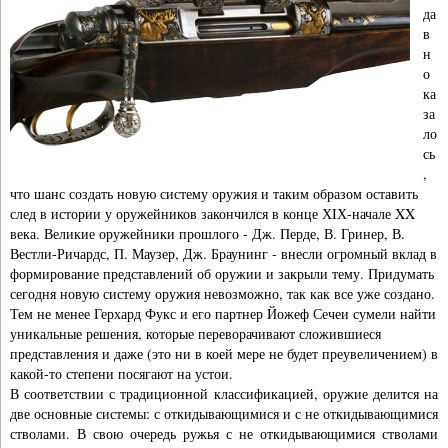
да
в
н
о
ка
за
ло
сь
,
что шанс создать новую систему оружия и таким образом оставить
след в истории у оружейников закончился в конце ХIХ-начале XX
века. Великие оружейники прошлого - Дж. Перде, В. Гринер, В.
Вестли-Ричардс, П. Маузер, Дж. Браунинг - внесли огромный вклад в
формирование представлений об оружии и закрыли тему. Придумать
сегодня новую систему оружия невозможно, так как все уже создано.
Тем не менее Герхард Фукс и его партнер Йожеф Сечеи сумели найти
уникальные решения, которые переворачивают сложившиеся
представления и даже (это ни в коей мере не будет преувеличением) в
какой-то степени посягают на устои.
В соответствии с традиционной классификацией, оружие делится на
две основные системы: с откидывающимися и с не откидывающимися
стволами. В свою очередь ружья с не откидывающимися стволами