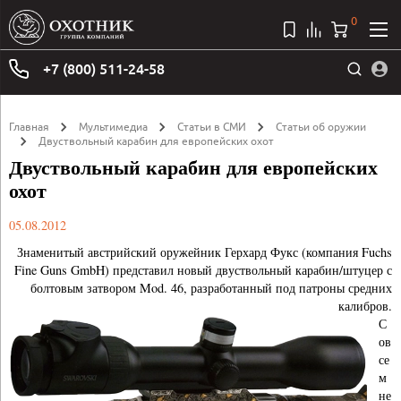
0
+7 (800) 511-24-58
Главная
Мультимедиа
Статьи в СМИ
Статьи об оружии
Двуствольный карабин для европейских охот
Двуствольный карабин для европейских
охот
05.08.2012
Знаменитый австрийский оружейник Герхард Фукс (компания Fuchs
Fine Guns GmbH) представил новый двуствольный карабин/штуцер с
болтовым затвором Mod. 46, разработанный под патроны средних
калибров.
С
ов
се
м
не