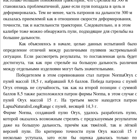
становилась проблематичной, даже если пуля попадала в цель и
деформировалась. Тем не менее, часть патронов на дальности 300 м
оказалась приемлемой как в отношении скорости деформирования,
точности, так и настильности траектории. Следовательно, и в этом
калибре тоже можно обнаружить пули, подходящие для стрельбы на
большие дальности.
Как объяснялось в начале, целью данных испытаний было
определение отличий между различными пулямив экстремальной
ситуации. Если рассмотреть результаты, то поставленная цель будет
достигнута, так как при стрельбе на большую дальность различия
между отдельными изделиями могут быть значительными.
Победителем в этом соревновании стал патрон NormaOryx с
пулей массой 18,5 г, набравший 8,6 баллов. Победа патрона с пулей
Огух отнюдь не случайность, так как на второй позиции с суммой
баллов 8,5 также расположился патрон фирмы Norma, в этом случае с
пулей Oryx массой 15 г. На третьем месте находится патрон
LapuaNaturalisLongRange с пулей, весящей 14,3 г.
Фирме Norma, создавшей пулю Oryx, удалось разработать пулю,
которой оказалось возможным стрелять с предсказуемым результатом
даже на большую дальность, причём как тяжёлой, так и лёгкой
версией пули. По критерию точности пуля Oryx массой 15 г
несколько уступала, зато если бы оценка давалась только по