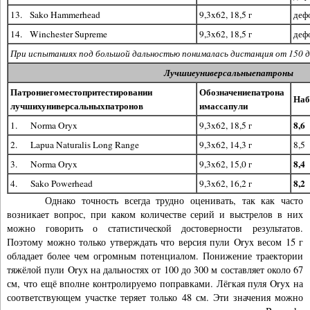
13. Sako Hammerhead
9,3x62, 18,5 г
деф
14. Winchester Supreme
9,3x62, 18,5 г
деф
При испытаниях под большой дальностью понималась дистанция от 150 д
Лучшиеуниверсальныепатроны
Патрон
и
его
место
при
тестировании
Обозначение
патрона
Наб
лучших
универсальных
патронов
и
масса
пули
8,6
1. Norma Oryx
9,3x62, 18,5 г
2. Lapua Naturalis Long Range
9,3x62, 14,3 г
8,5
8,4
3. Norma Oryx
9,3x62, 15,0 г
8,2
4. Sako Powerhead
9,3x62, 16,2 г
Однако точность всегда трудно оценивать, так как часто
возникает вопрос, при ка­ком количестве серий и выстрелов в них
можно говорить о статистической достоверности результатов.
Поэтому можно только утверждать что версия пули Oryx весом 15 г
обладает более чем огромным потенциалом. Понижение траектории
тяжёлой пули Oryx на дальностях от 100 до 300 м составляет около 67
см, что ещё вполне контролируемо поправками. Лёгкая пуля Oryx на
соответствующем участке теряет только 48 см. Эти значения можно