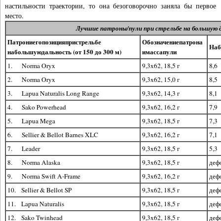
настильности траектории, то она безоговорочно заняла бы первое
место.
Лучшие патроны/пули при стрельбе на большую 
Патрон
и
его
позиция
при
стрельбе
Обозначение
патрона
Наб
на
большую
дальность (от 150 до 300 м)
и
масса
пули
1. Norma Oryx
9,3x62, 18,5 г
8,6
2. Norma Oryx
9,3x62, 15,0 г
8,5
3. Lapua Naturalis Long Range
9,3x62, 14,3 г
8,1
4. Sako Powerhead
9,3x62, 16,2 г
7,9
5. Lapua Mega
9,3x62, 18,5 г
7,3
6. Sellier & Bellot Barnes XLC
9,3x62, 16,2 г
7,1
7. Leader
9,3x62, 18,5 г
5,3
8. Norma Alaska
9,3x62, 18,5 г
деф
9. Norma Swift A-Frame
9,3x62, 16,2 г
деф
10. Sellier & Bellot SP
9,3x62, 18,5 г
деф
11. Lapua Naturalis
9,3x62, 18,5 г
деф
12. Sako Twinhead
9,3x62, 18,5 г
деф