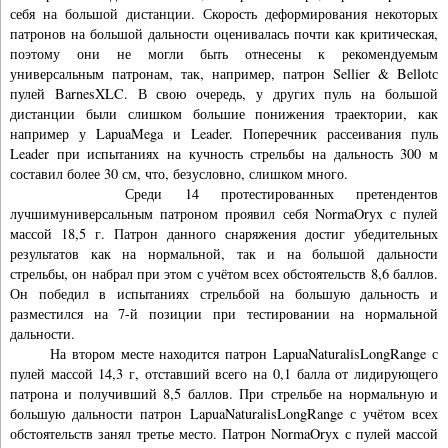
себя на большой дистанции. Скорость деформирования некоторых
патронов на большой дальности оценивалась почти как критическая,
поэтому они не могли быть отнесены к рекомендуемым
универсальным патронам, так, например, патрон Sellier & Bellotс
пулей BarnesXLC. В свою очередь, у других пуль на большой
дистанции были слишком большие понижения траектории, как
например у LapuaMega и Leader. Поперечник рассеивания пуль
Leader при испытаниях на кучность стрельбы на дальность 300 м
составил более 30 см, что, безусловно, слишком много.
Среди 14 протестированных претендентов
лучшимуниверсальным патроном проявил себя NormaOryx с пулей
массой 18,5 г. Патрон данного снаряжения достиг убедительных
результатов как на нормальной, так и на большой дальности
стрельбы, он набрал при этом с учётом всех обстоятельств 8,6 баллов.
Он победил в испытаниях стрельбой на большую дальность и
разместился на 7-й позиции при тестировании на нормальной
дальности.
На втором месте находится патрон LapuaNaturalisLongRange с
пулей массой 14,3 г, отставший всего на 0,1 балла от лидирующего
патрона и получивший 8,5 баллов. При стрельбе на нормальную и
большую дальности патрон LapuaNaturalisLongRange с учётом всех
обстоятельств занял третье место. Патрон NormaOryx с пулей массой