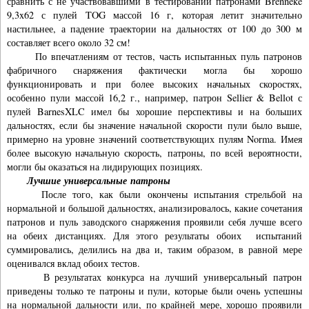
сравнить с не участвовавшими в тестировании патронами Brenneke
9,3x62 с пулей TOG массой 16 г, которая летит значительно
настильнее, а падение траектории на дальностях от 100 до 300 м
составляет всего около 32 см!
По впечатлениям от тестов, часть испытанных пуль патронов
фабричного снаряжения фактически могла бы хорошо
функционировать и при более высоких начальных скоростях,
особенно пули массой 16,2 г., например, патрон Sellier & Bellot с
пулей BarnesXLC имел бы хорошие перспективы и на больших
дальностях, если бы значение начальной скорости пули было выше,
примерно на уровне значений соответствующих пулям Norma. Имея
более высокую начальную скорость, патроны, по всей вероятности,
могли бы оказаться на лидирующих позициях.
Лучшие
универсальные
патроны
После того, как были окончены испытания стрельбой на
нормальной и большой дальностях, анализировалось, какие сочетания
патронов и пуль заводского снаряжения проявили себя лучше всего
на обеих дистанциях. Для этого результаты обоих испытаний
суммировались, делились на два и, таким образом, в равной мере
оценивался вклад обоих тестов.
В результатах конкурса на лучший универсальный патрон
приведены только те патроны и пули, которые были очень успешны
на нормальной дальности или, по крайней мере, хорошо проявили