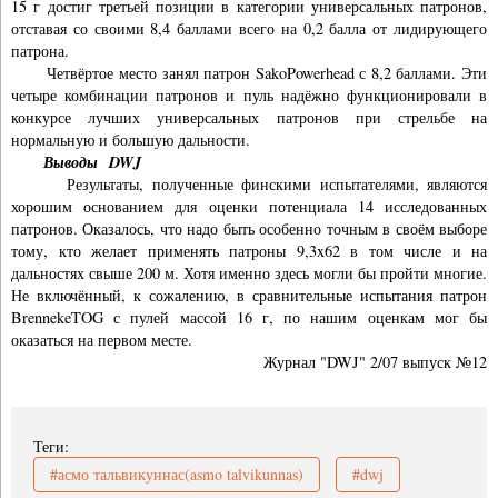
15 г достиг третьей позиции в категории универсальных патронов,
отставая со своими 8,4 баллами всего на 0,2 балла от лидирующего
патрона.
Четвёртое место занял патрон SakoPowerhead с 8,2 баллами. Эти
четыре комбинации патронов и пуль надёжно функционировали в
конкурсе лучших универсальных патронов при стрельбе на
нормальную и большую дальности.
Выводы
DWJ
Результаты, полученные финскими испытателями, являются
хорошим основанием для оценки потенциала 14 исследованных
патронов. Оказалось, что надо быть особенно точным в своём выборе
тому, кто желает применять патроны 9,3x62 в том числе и на
дальностях свыше 200 м. Хотя именно здесь могли бы пройти многие.
Не включённый, к сожалению, в сравни­тельные испытания патрон
BrennekeTOG с пулей массой 16 г, по нашим оценкам мог бы
оказаться на первом месте.
Журнал "DWJ" 2/07 выпуск №12
Теги:
#асмо тальвикуннас(asmo talvikunnas)
#dwj