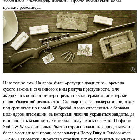
любимыми «шестизаряд- никами». Просто нужны были более
крепкие револьверы.
И не только ему. На дворе были «ревущие двадцатые», времена
сухого закона и связанного с ним разгула преступности. Для
американской полиции перестрелки с бутлегерами и гангстерами
стали обыденной реальностью. Стандартные револьверы копов, даже
под сравнительно новый .38 Special, плохо справлялись с блоками
цилиндров автомашин, за которыми любили укрываться бандиты, да
и остановить мчащийся автомобиль получалось неважно. На фирме
Smith & Wesson довольно быстро отреагировали на спрос, выпустив
более массивные и прочные револьверы Heavy Duty и Outdoorsman
.38/.44. Разумеется, множество стрелков тут же принялись выяснять -