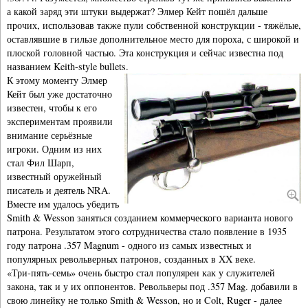
а какой заряд эти штуки выдержат? Элмер Кейт пошёл дальше
прочих, использовав также пули собственной конструкции - тяжёлые,
оставлявшие в гильзе дополнительное место для пороха, с широкой и
плоской головной частью. Эта конструкция и сейчас известна под
названием Keith-style bullets.
К этому моменту Элмер
Кейт был уже достаточно
известен, чтобы к его
экспериментам проявили
внимание серьёзные
игроки. Одним из них
стал Фил Шарп,
известный оружейный
писатель и деятель NRA.
Вместе им удалось убедить
Smith & Wesson заняться созданием коммерческого варианта нового
патрона. Результатом этого сотрудничества стало появление в 1935
году патрона .357 Magnum - одного из самых известных и
популярных револьверных патронов, созданных в XX веке.
«Три-пять-семь» очень быстро стал популярен как у служителей
закона, так и у их оппонентов. Револьверы под .357 Mag. добавили в
свою линейку не только Smith & Wesson, но и Colt, Ruger - далее