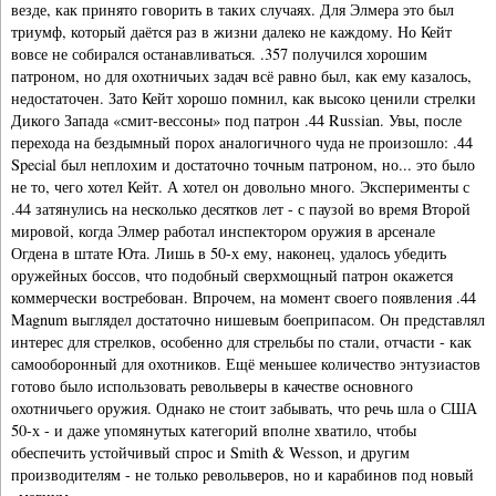
везде, как принято говорить в таких случаях. Для Элмера это был
триумф, который даётся раз в жизни далеко не каждому. Но Кейт
вовсе не собирался останавливаться. .357 получился хорошим
патроном, но для охотничьих задач всё равно был, как ему казалось,
недостаточен. Зато Кейт хорошо помнил, как высоко ценили стрелки
Дикого Запада «смит-вессоны» под патрон .44 Russian. Увы, после
перехода на бездымный порох аналогичного чуда не произошло: .44
Special был неплохим и достаточно точным патроном, но... это было
не то, чего хотел Кейт. А хотел он довольно много. Эксперименты с
.44 затянулись на несколько десятков лет - с паузой во время Второй
мировой, когда Элмер работал инспектором оружия в арсенале
Огдена в штате Юта. Лишь в 50-х ему, наконец, удалось убедить
оружейных боссов, что подобный сверхмощный патрон окажется
коммерчески востребован. Впрочем, на момент своего появления .44
Magnum выглядел достаточно нишевым боеприпасом. Он представлял
интерес для стрелков, особенно для стрельбы по стали, отчасти - как
самооборонный для охотников. Ещё меньшее количество энтузиастов
готово было использовать револьверы в качестве основного
охотничьего оружия. Однако не стоит забывать, что речь шла о США
50-х - и даже упомянутых категорий вполне хватило, чтобы
обеспечить устойчивый спрос и Smith & Wesson, и другим
производителям - не только револьверов, но и карабинов под новый