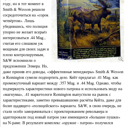
году, но в тот момент в
Smith & Wesson решили
сосредоточиться на «сорок
четвёртом». Лишь
убедившись, что полиция
упорно не желает всерьёз
интересоваться .44 Mag.,
считая его слишком уж
мощным для своих задач и
плохо контролируемым,
S&W вспомнили о
предложении Элмера. Но,
даже приняв его доводы, «эффективные менеджеры» Smith & Wesson
и Remington сумели подпортить дело. Кейт предлагал .41 Mag. как
промежуточный вариант между .357 Mag. и .44 Mag. Однако, чтобы
подчеркнуть характеристики нового патрона и использовать моду на
«магнумы», .41 маркетологи Remington выпустили на рынок с
характеристиками, заметно превышавшими расчёты Кейта, даже для
более щадящего «полицейского» варианта. S&W, в свою очередь, не
стали особо заморачиваться с проектированием револьвера и
адаптировали под новый патрон уже имеющиеся «большие пушки»
на N-раме. В результате комплекс «оружие - патрон» получился