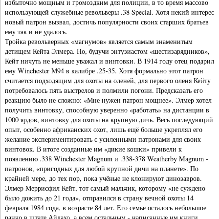
избыточно мощным и громоздким для полиции, в то время массово
использующей служебные револьверы .38 Special. Хотя некий интерес
новый патрон вызвал, достичь популярности своих старших братьев
ему так и не удалось.
Тройка револьверных «магнумов» является самым знаменитым
детищем Кейта Элмера. Но, будучи энтузиастом «шестизарядников»,
Кейт ничуть не меньше уважал и винтовки. В 1914 году отец подарил
ему Winchester М94 в калибре .25-35. Хотя формально этот патрон
считается подходящим для охоты на оленей, для первого оленя Кейту
потребовалось пять выстрелов и полмили погони. Предсказать его
реакцию было не сложно: «Мне нужен патрон мощнее». Элмер хотел
получить винтовку, способную уверенно «работать» на дистанции в
1000 ярдов, винтовку для охоты на крупную дичь. Весь последующий
опыт, особенно африканских охот, лишь ещё больше укреплял его
желание экспериментировать с усиленными патронами для своих
винтовок. В итоге созданные им «дикие кошки» привели к
появлению .338 Winchester Magnum и .338-378 Weatherby Magnum -
патронов, «пригодных для любой крупной дичи на планете». По
крайней мере, до тех пор, пока учёные не клонируют динозавров.
Элмер Меррисфил Кейт, тот самый мальчик, которому «не суждено
было дожить до 21 года», отправился в страну вечной охоты 14
февраля 1984 года, в возрасте 84 лет. Его семье осталось небольшое
ранчо в штате Айдахо, а всем остальным - написанные им книги,