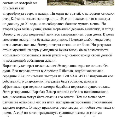
состояние которой он
описывал как
«перевёрнута вверх и назад». Ни один из врачей, с которыми связался
отец Кейта, не взялся за операцию. «Все они сказали, что я никогда
не доживу до 21 года, и не собирались больше мучить меня». Но
вторая рука была нужна, чтобы нормально держать винтовку, и тогда
Элмер уговорил родителей заняться выправлением руки дома. В роли
анестезии выступила бутылка спиртного. Помогло слабо: когда отец
начал ломать пальцы, Элмер потерял сознание от боли. Но результат
стоил мучений: теперь у младшего Кейта вновь была возможность
нормально пользоваться левой рукой - до самого конца своей долгой
и насыщенной событиями жизни.
Впрочем, уже через несколько лет Элмер снова едва не остался без
руки. Его первая статья в American Rifleman, опубликованная в
середине 20-х, описывала выстрел из Colt SAA .45 LC патронами его
собственного снаряжения. Результат был громким, ярким и
эффектным: три верхних каморы барабана перестали существовать.
Этот разорванный барабан Элмер оставил себе как напоминание о
том, насколько могут быть опасны его опыты. Тем не менее этот
случай не остановил его на пути экспериментирования с усиленным
зарядом пороха. Элмеру нравились револьверы, он любил охотиться с
ними. А ещё он хотел «раздвинуть границы» охоты со своими