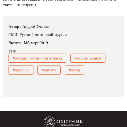
статьи... и патроны.
Автор : Андрей Уланов
СМИ: Русский охотничий журнал
Выпуск: №3 март 2019
Теги:
#русский охотничий журнал
#андрей уланов
#патроны
#магнум
#охота