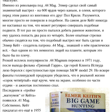
«магнум».
Именно из револьвера под .44 Mag. Элмер сделал свой самый
знаменитый выстрел - на 600 ярдов через каньон, в оленя, которого
перед этим ранил из винтовки его друг Пол Крили. Разумеется,
многие просто не поверили в подобное. На самом деле Кейт никогда
не настаивал на том, что может регулярно совершать подобные
подвиги. В тот раз он просто пытался добить раненое животное, и
ему удалось попасть два раза из четырёх. Более опытные стрелки
обычно сходятся на том, что подобный выстрел мог быть сделан и
Элмер Кейт - создатель патрона .44 Mag., знавший о нём практически
всё, - был одним из тех немногих людей на планете, которым это
было бы по плечу.
Резкий всплеск популярности .44 Magnum пережил в 1971 году,
после выхода фильма «Грязный Гарри», где герой Клинта Иствуда
лихо боролся с преступностью при помощи S&W model 29. Но вскоре
фанаты голливудской продукции убедились, что в реальной жизни
«сорок четвёртый» ещё круче, чем на экране, особенно по части
отдачи - и ажиотаж постепенно спал.
Последним в «тройке
„магнумов“ от Кейта»
появился .41 Mag.
Собственно, Кейт
предлагал его ещё в 1955