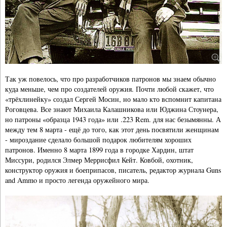
Так уж повелось, что про разработчиков патронов мы знаем обычно
куда меньше, чем про создателей оружия. Почти любой скажет, что
«трёхлинейку» создал Сергей Мосин, но мало кто вспомнит капитана
Роговцева. Все знают Михаила Калашникова или Юджина Стоунера,
но патроны «образца 1943 года» или .223 Rem. для нас безымянны. А
между тем 8 марта - ещё до того, как этот день посвятили женщинам
- мироздание сделало большой подарок любителям хороших
патронов. Именно 8 марта 1899 года в городке Хардин, штат
Миссури, родился Элмер Меррисфил Кейт. Ковбой, охотник,
конструктор оружия и боеприпасов, писатель, редактор журнала Guns
and Ammo и просто легенда оружейного мира.