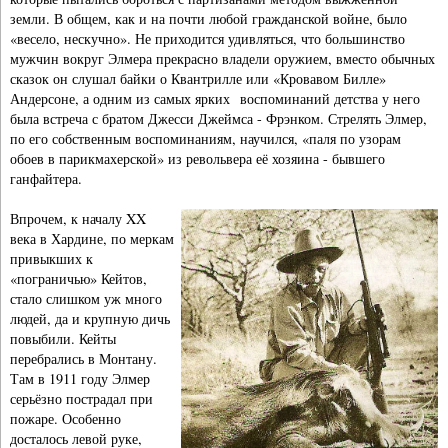
земли. В общем, как и на почти любой гражданской войне, было
«весело, нескучно». Не приходится удивляться, что большинство
мужчин вокруг Элмера прекрасно владели оружием, вместо обычных
сказок он слушал байки о Квантрилле или «Кровавом Билле»
Андерсоне, а одним из самых ярких воспоминаний детства у него
была встреча с братом Джесси Джеймса - Фрэнком. Стрелять Элмер,
по его собственным воспоминаниям, научился, «паля по узорам
обоев в парикмахерской» из револьвера её хозяина - бывшего
ганфайтера.
Впрочем, к началу XX
века в Хардине, по меркам
привыкших к
«пограничью» Кейтов,
стало слишком уж много
людей, да и крупную дичь
повыбили. Кейты
перебрались в Монтану.
Там в 1911 году Элмер
серьёзно пострадал при
пожаре. Особенно
досталось левой руке,