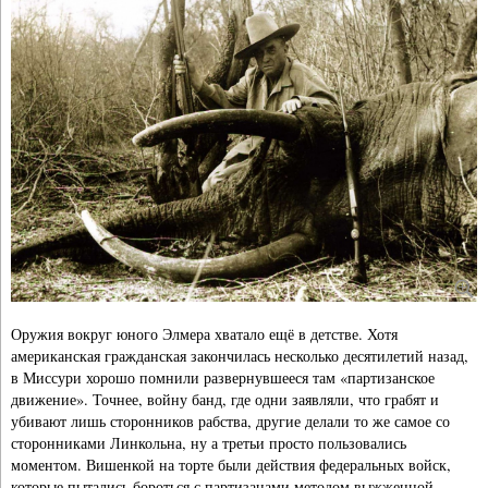
Оружия вокруг юного Элмера хватало ещё в детстве. Хотя
американская гражданская закончилась несколько десятилетий назад,
в Миссури хорошо помнили развернувшееся там «партизанское
движение». Точнее, войну банд, где одни заявляли, что грабят и
убивают лишь сторонников рабства, другие делали то же самое со
сторонниками Линкольна, ну а третьи просто пользовались
моментом. Вишенкой на торте были действия федеральных войск,
которые пытались бороться с партизанами методом выжженной