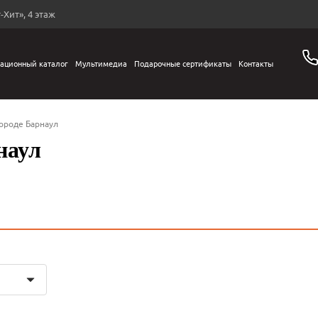
-Хит», 4 этаж
ационный каталог
Мультимедиа
Подарочные сертификаты
Контакты
ороде Барнаул
наул