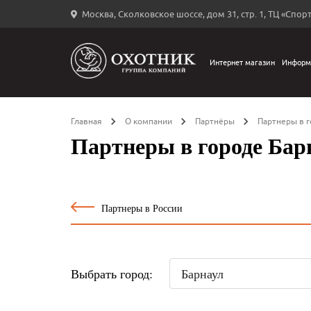
Москва, Сколковское шоссе, дом 31, стр. 1, ТЦ «Спорт
Вход
в
личный
Интернет магазин
Информ
←
кабинет
Главная
О компании
Партнёры
Партнеры в г
Партнеры в городе Бар
Запомнить
меня
Партнеры в России
ыли
й
оль?
Выбрать город: