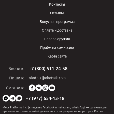
Контакты
Отзывы
Бонусная программа
Оплата и доставка
Резерв оружия
Приём на комиссию
Карта сайта
+7 (800) 511-24-58
Звоните:
ohotnik@ohotnik.com
Пишите:
Мы
Смотрите:
в
социальных
+7 (977) 654-13-18
сетях:
Meta Platforms Inc. (владелец Facebook и Instagram, WhatsApp) — организация
признана экстремистскойеё деятельность запрещена на территории России.