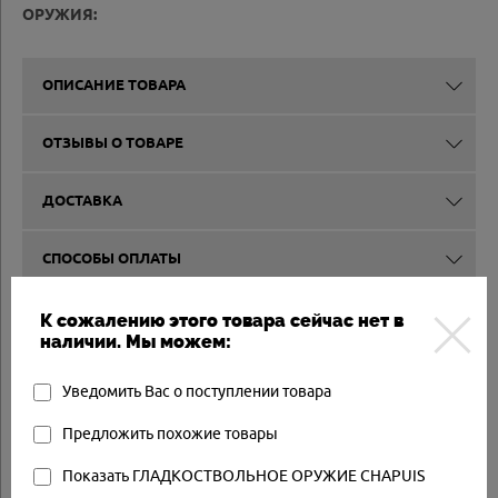
ОРУЖИЯ:
ОПИСАНИЕ ТОВАРА
ОТЗЫВЫ О ТОВАРЕ
ДОСТАВКА
СПОСОБЫ ОПЛАТЫ
ВЫКУП И КОМИССИЯ
К сожалению этого товара сейчас нет в
наличии. Мы можем:
Уведомить Вас о поступлении товара
Другие товары
Предложить похожие товары
Товар в наличии
Показать ГЛАДКОСТВОЛЬНОЕ ОРУЖИЕ CHAPUIS