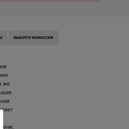
Ы
ВЫКУП И КОМИССИЯ
дки
нии
к же
льшая
ьная
вляет
шени.