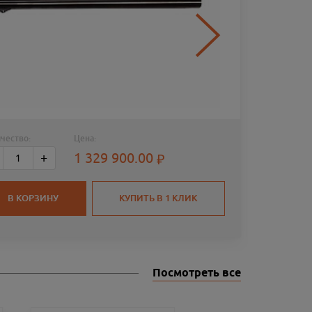
чество:
Цена:
РУЖЬЁ 
1 329 900.00
+
760ММ
В КОРЗИНУ
КУПИТЬ В 1 КЛИК
Посмотреть все