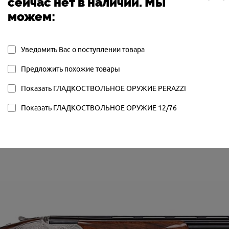
сейчас нет в наличии. Мы
омпании в значительной мере изменили профиль 
можем:
вии с современными представлениями. Стволы пол
 сверловку «овербор» (18,6 мм), кроме того, были
Уведомить Вас о поступлении товара
хнических решений, которые позволили существен
Предложить похожие товары
ковых дробин снопа: их резкость была повышена на
Показать ГЛАДКОСТВОЛЬНОЕ ОРУЖИЕ PERAZZI
Показать ГЛАДКОСТВОЛЬНОЕ ОРУЖИЕ 12/76