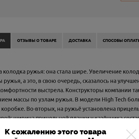
РА
ОТЗЫВЫ О ТОВАРЕ
ДОСТАВКА
СПОСОБЫ ОПЛАТ
ена колодка ружья: она стала шире. Увеличение коло
ружья, а это, в свою очередь, сказалось на улучше
комфортности выстрела. Конструкторы компании та
ием массы по узлам ружья. В модели High Tech бо
в коробке. Во-вторых, на ружьё установлена прицел
ивой: ширина прицельной планки у казённика соста
 мм. Когда ружьё вложено в плечо, такая прицельная
К сожалению этого товара
параллельная. Она облегчает стрелку обработку ми