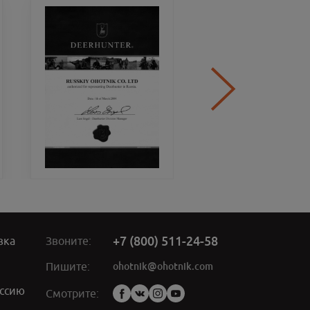
+7 (800) 511-24-58
вка
Звоните:
ohotnik@ohotnik.com
Пишите:
ссию
Мы
Смотрите:
в