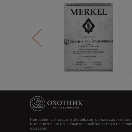
Приведенные на сайте ohotnik.com цены и характерист
исключительно ознакомительный характер и не явля
офертой.