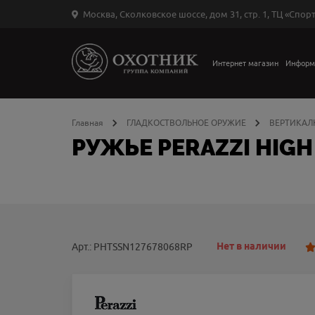
Москва, Сколковское шоссе, дом 31, стр. 1, ТЦ «Спорт
Вход
в
личный
Интернет магазин
Информ
←
кабинет
Главная
ГЛАДКОСТВОЛЬНОЕ ОРУЖИЕ
ВЕРТИКАЛ
РУЖЬЕ PERAZZI HIGH 
Запомнить
меня
ыли
й
оль?
Нет в наличии
Арт.: PHTSSN127678068RP