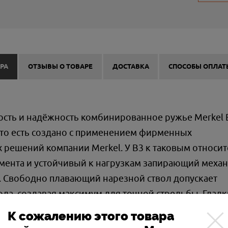
РА
ОТЗЫВЫ О ТОВАРЕ
ДОСТАВКА
СПОСОБЫ ОПЛАТ
ть и надёжность комбинированное ружье Merkel 
 то есть создано с применением фирменных
решений компании Merkel. У В3 к таковым относит
ента и устойчивый к нагрузкам запирающий меха
. Свободно плавающий нарезной ствол допускает
ла, создавая максимум для точной стрельбы. Глад
/2 пристрелян в том числе и стальной дробью. В3 и
К сожалению этого товара
елем: оружие взводится непосредственно перед