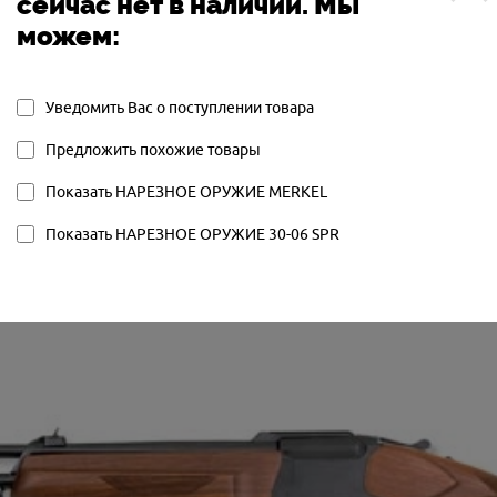
сейчас нет в наличии. Мы
 степень безопасности: при переламывании стволь
можем:
снимаются с боевого взвода. Колодка из алюминие
рантовой гравировкой. Комбинация калибров обыг
Уведомить Вас о поступлении товара
а подойдёт для охот и на пернатую дичь, а с
Предложить похожие товары
о прицела гарантирует точный прицельный выстрел
ер, по копытным и кабану.
Показать НАРЕЗНОЕ ОРУЖИЕ MERKEL
Показать НАРЕЗНОЕ ОРУЖИЕ 30-06 SPR