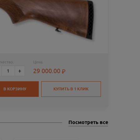
чество:
Цена:
РУЖЬЕ
29 000.00
+
ИЖМЕХ
7.62Х5
В КОРЗИНУ
КУПИТЬ В 1 КЛИК
Посмотреть все