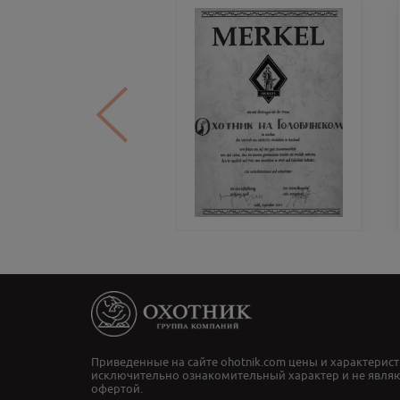
Приведенные на сайте ohotnik.com цены и характерист
исключительно ознакомительный характер и не явля
офертой.