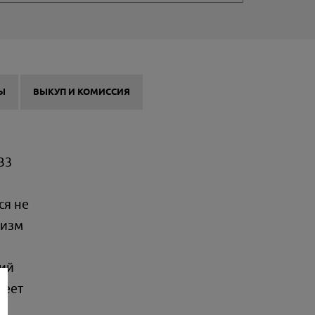
Ы
ВЫКУП И КОМИССИЯ
B3
ся не
низм
кий
меет