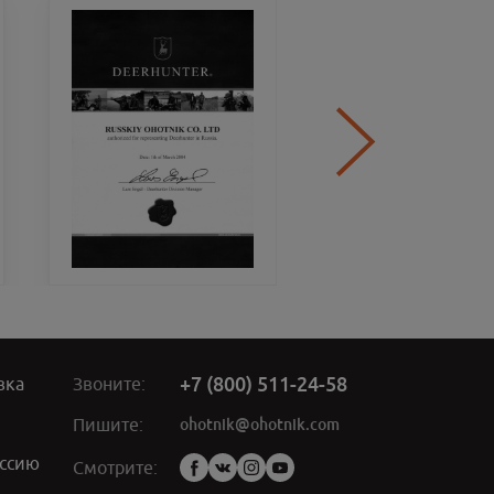
+7 (800) 511-24-58
вка
Звоните:
ohotnik@ohotnik.com
Пишите:
ссию
Мы
Смотрите:
в