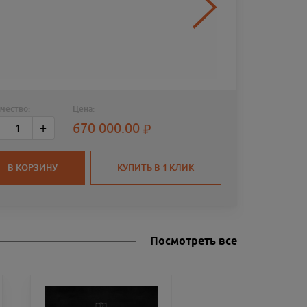
чество:
Цена:
РУЖЬЕ
670 000.00
+
WEBLEY
760ММ 
СМ ЧО
В КОРЗИНУ
КУПИТЬ В 1 КЛИК
Посмотреть все