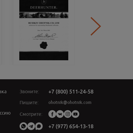
+7 (800) 511-24-58
вка
Звоните:
ohotnik@ohotnik.com
Пишите:
ссию
Мы
Смотрите:
в
социальных
+7 (977) 654-13-18
сетях: