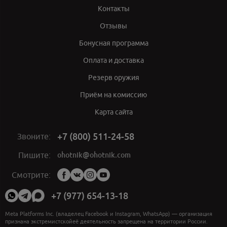
Контакты
Отзывы
Бонусная программа
Оплата и доставка
Резерв оружия
Приём на комиссию
Карта сайта
+7 (800) 511-24-58
Звоните:
ohotnik@ohotnik.com
Пишите:
Мы
Смотрите:
в
социальных
+7 (977) 654-13-18
сетях:
Meta Platforms Inc. (владелец Facebook и Instagram, WhatsApp) — организация
признана экстремистскойеё деятельность запрещена на территории России.