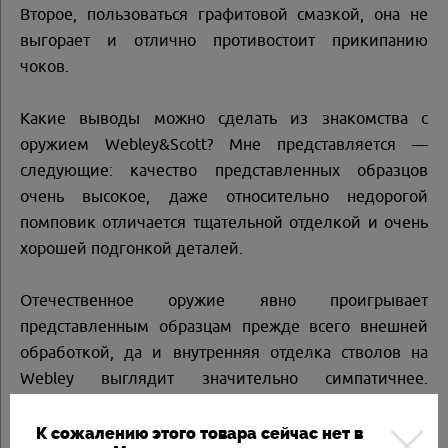
Второе, пользоваться графитовой смазкой, она не
выгорает и отлично противостоит прикипанию
чоков.
Какие выводы можно сделать из знакомства с
оружием Webley&Scott? Мне представляется —
следующие: качество представленных образцов
очень высокое, даже относительно недорогой
помповик отличается тщательной отделкой и очень
хорошей подгонкой деталей.
Отечественное оружие явно проигрывает
представленным образцам прежде всего внешней
обработкой, да и внутренняя отделка стволов на
Webley выглядит значительно симпатичнее.
Конечно, МР-153 заметно дешевле, но его внешняя
отделка не выдерживает никакого сравнения с
К сожалению этого товара сейчас нет в