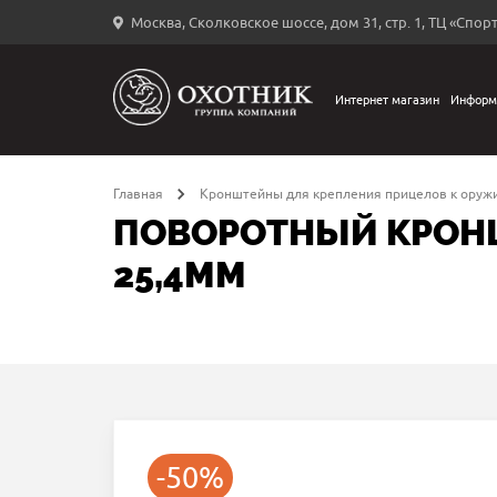
Москва, Сколковское шоссе, дом 31, стр. 1, ТЦ «Спорт
Вход
в
личный
Интернет магазин
Информ
←
кабинет
Главная
Кронштейны для крепления прицелов к оруж
ПОВОРОТНЫЙ КРОНШ
25,4ММ
Запомнить
меня
ыли
й
оль?
-50%