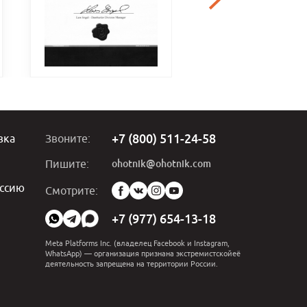
+7 (800) 511-24-58
вка
Звоните:
ohotnik@ohotnik.com
Пишите:
ссию
Мы
Смотрите:
в
социальных
+7 (977) 654-13-18
сетях:
Meta Platforms Inc. (владелец Facebook и Instagram,
WhatsApp) — организация признана экстремистскойеё
деятельность запрещена на территории России.