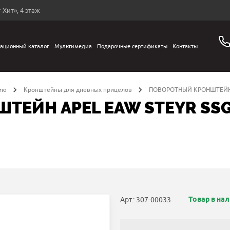
-Хит», 4 этаж
ационный каталог
Мультимедиа
Подарочные сертификаты
Контакты
ию
Кронштейны для дневных прицелов
ПОВОРОТНЫЙ КРОНШТЕЙН 
ТЕЙН APEL EAW STEYR SS
Товар в на
Арт.: 307-00033