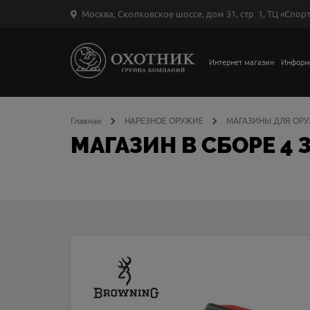
Москва, Сколковское шоссе, дом 31, стр. 1, ТЦ «Спорт
Вход
в
личный
Интернет магазин
Информ
←
кабинет
Главная
НАРЕЗНОЕ ОРУЖИЕ
МАГАЗИНЫ ДЛЯ ОР
МАГАЗИН В СБОРЕ 4 
Запомнить
меня
ыли
й
оль?