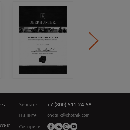
+7 (800) 511-24-58
вка
Звоните:
ohotnik@ohotnik.com
Пишите:
ссию
Мы
Смотрите: