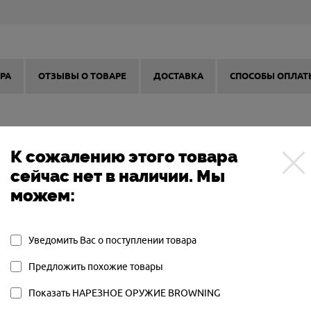
РА
ОТЗЫВЫ О ТОВАРЕ
ДОСТАВКА
СПОСОБЫ ОПЛАТ
К сожалению этого товара
сейчас нет в наличии. Мы
BROWNING
можем:
БЕЛЬГИЯ
МАГАЗИН
Уведомить Вас о поступлении товара
Предложить похожие товары
Показать НАРЕЗНОЕ ОРУЖИЕ BROWNING