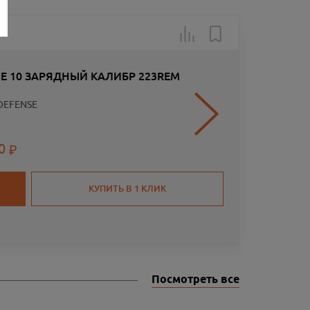
Товар в н
SE 10 ЗАРЯДНЫЙ КАЛИБР 223REM
DEFENSE
00
КУПИТЬ В 1 КЛИК
Посмотреть все