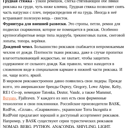
Грудная стяжка
- узкий ремешок, слегка стягивающий обе лямки
рюкзака на груди, чуть ниже ключиц. Грудная стяжка позволяет снять
часть нагрузки с плеч, перераспределив её на грудь. Иногда в неё
встраивают полезную вещь - свисток.
Фурнитура для внешней развески.
Это стропы, петли, ремни для
подвески снаряжения, которое не помещается в рюкзак. Особенно
крупногабаритные вещи типа ледоруба, трекинговых палок, снеговой
лопаты, топора, верёвки.
Дождевой чехол.
Большинство рюкзаков снабжается непромокаемым
чехлом от дождя. Плотности ткани рюкзака, даже в случае пропитки
влагоотталкивающей жидкостью, не хватает, чтобы защитить
содержимое от сильного дождя. Как правило, чехол находится в
сложенном виде в специальном кармане в нижней части рюкзака. И
он, чаще всего, яркий.
В мировом рюкзакостроении давно появились свои лидеры. Прежде
всего, это американские бренды Osprey, Gregory, Lowe Alpine, Kelty,
RE1 Co-op, немецкие Tatonka, Deuter, Vaude, а также Mammut,
Bergans
, Fjallraven. У каждого из них есть свои фирменные
технологии и свои поклонники. Российские производители BASK,
RedFox, «Сплав», «Снаряжение», украинские Terra Incognita и
RedPoint предлагают хороший и доступный ассортимент рюкзаков.
Например, у BASK существуют серии туристических рюкзаков
NOMAD, BERG, PYTHON, ANACONDA, SHIVLING, LIGHT,