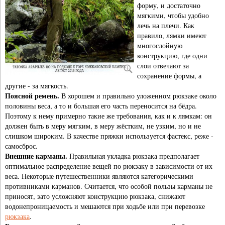
форму, и достаточно
мягкими, чтобы удобно
лечь на плечи. Как
правило, лямки имеют
многослойную
конструкцию, где одни
слои отвечают за
сохранение формы, а
другие - за мягкость.
Поясной ремень.
В хорошем и правильно уложенном рюкзаке около
половины веса, а то и большая его часть переносится на бёдра.
Поэтому к нему примерно такие же требования, как и к лямкам: он
должен быть в меру мягким, в меру жёстким, не узким, но и не
слишком широким. В качестве пряжки используется фастекс, реже -
самосброс.
Внешние карманы.
Правильная укладка рюкзака предполагает
оптимальное распределение вещей по рюкзаку в зависимости от их
веса. Некоторые путешественники являются категорическими
противниками карманов. Считается, что особой пользы карманы не
приносят, зато усложняют конструкцию рюкзака, снижают
водонепроницаемость и мешаются при ходьбе или при перевозке
рюкзака
.