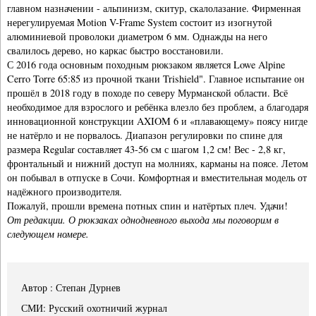
главном назначении - альпинизм, скитур, скалолазание. Фирменная
нерегулируемая Motion V-Frame System состоит из изогнутой
алюминиевой проволоки диаметром 6 мм. Однажды на него
свалилось дерево, но каркас быстро восстановили.
С 2016 года основным походным рюкзаком является Lowe Alpine
Cerro Torre 65:85 из прочной ткани Trishield". Главное испытание он
прошёл в 2018 году в походе по северу Мурманской области. Всё
необходимое для взрослого и ребёнка влезло без проблем, а благодаря
инновационной конструкции AXIOM 6 и «плавающему» поясу нигде
не натёрло и не порвалось. Диапазон регулировки по спине для
размера Regular составляет 43-56 см с шагом 1,2 см! Вес - 2,8 кг,
фронтальный и нижний доступ на молниях, карманы на поясе. Летом
он побывал в отпуске в Сочи. Комфортная и вместительная модель от
надёжного производителя.
Пожалуй, прошли времена потных спин и натёртых плеч. Удачи!
От редакции. О рюкзаках однодневного выхода мы поговорим в
следующем номере.
Автор : Степан Дурнев
СМИ: Русский охотничий журнал