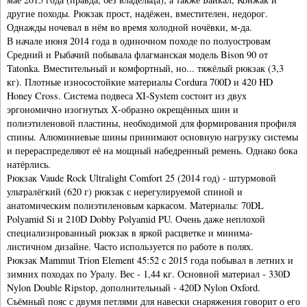
другие походы. Рюкзак прост, надёжен, вместителен, недорог.
Однажды ночевал в нём во время холодной ночёвки, м-да.
В начале июня 2014 года в одиночном походе по полуостровам
Средний и Рыбачий побывала флагманская модель Bison 90 от
Tatonka. Вместительный и комфортный, но... тяжёлый рюкзак (3,3
кг). Плотные износостойкие материалы Cordura 700D и 420 HD
Honey Cross. Система подвеса XI-System состоит из двух
эргономично изогнутых Х-образно окрещённых шин и
полиэтиленовой пластины, необходимой для формирования профиля
спины. Алюминиевые шины принимают основную нагрузку системы
и перераспределяют её на мощный набедренный ремень. Однако бока
натёрлись.
Рюкзак Vaude Rock Ultralight Comfort 25 (2014 год) - штурмовой
ультралёгкий (620 г) рюкзак с нерегулируемой спиной и
анатомическим полиэтиленовым каркасом. Материалы: 70DL
Polyamid Si и 210D Dobby Polyamid PU. Очень даже неплохой
специализированный рюкзак в яркой расцветке и минима-
листичном дизайне. Часто используется по работе в полях.
Рюкзак Mammut Trion Element 45:52 с 2015 года побывал в летних и
зимних походах по Уралу. Вес - 1,44 кг. Основной материал - 330D
Nylon Double Ripstop, дополнительный - 420D Nylon Oxford.
Съёмный пояс с двумя петлями для навески снаряжения говорит о его