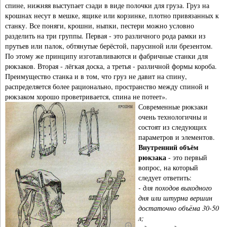
спине, нижняя выступает сзади в виде полочки для груза. Груз на
крошнах несут в мешке, ящике или корзинке, плотно привязанных к
станку. Все поняги, крошни, ныпки, пестери можно условно
разделить на три группы. Первая - это различного рода рамки из
прутьев или палок, обтянутые берёстой, парусиной или брезентом.
По этому же принципу изготавливаются и фабричные станки для
рюкзаков. Вторая - лёгкая доска, а третья - различной формы короба.
Преимущество станка и в том, что груз не давит на спину,
распределяется более рационально, пространство между спиной и
рюкзаком хорошо проветривается, спина не потеет».
Современные рюкзаки
очень технологичны и
состоят из следующих
параметров и элементов.
Внутренний объём
рюкзака
- это первый
вопрос, на который
следует ответить:
- для походов выходного
дня или штурма вершин
достаточно объёма 30-50
л;