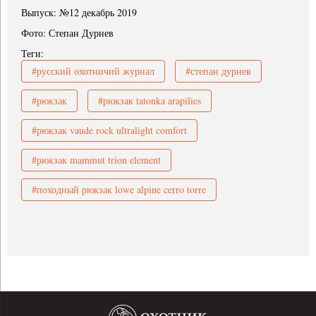
Выпуск: №12 декабрь 2019
Фото: Степан Дурнев
Теги:
#русский охотничий журнал
#степан дурнев
#рюкзак
#рюкзак tatonka arapilies
#рюкзак vaude rock ultralight comfort
#рюкзак mammut trion element
#походный рюкзак lowe alpine cerro torre