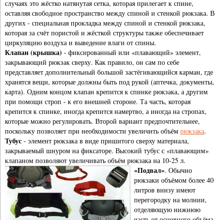
случаях это жёстко натянутая сетка, которая прилегает к спине,
оставляя свободное пространство между спиной и стенкой рюкзака. В
других - специальная прокладка между спиной и стенкой рюкзака,
которая за счёт пористой и жёсткой структуры также обеспечивает
циркуляцию воздуха и выведение влаги от спины.
Клапан (крышка)
- фиксированный или «плавающий» элемент,
закрывающий рюкзак сверху. Как правило, он сам по себе
представляет дополнительный большой застёгивающийся карман, где
хранятся вещи, которые должны быть под рукой (аптечка, документы,
карта). Одним концом клапан крепится к спинке рюкзака, а другим
при помощи строп - к его внешней стороне. Та часть, которая
крепится к спинке, иногда крепится намертво, а иногда на стропах,
которые можно регулировать. Второй вариант предпочтительнее,
поскольку позволяет при необходимости увеличить объём
рюкзака
.
Тубус
- элемент рюкзака в виде пришитого сверху материала,
закрываемый шнуром на фиксаторе. Высокий тубус с «плавающим»
клапаном позволяют увеличивать объём рюкзака на 10-25 л.
«Подвал»
. Обычно
рюкзаки объёмом более 40
литров внизу имеют
перегородку на молнии,
отделяющую нижнюю
часть от основного объёма