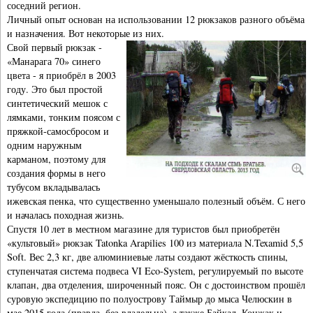
соседний регион.
Личный опыт основан на использовании 12 рюкзаков разного объёма
и назначения. Вот некоторые из них.
Свой первый рюкзак -
«Манарага 70» синего
цвета - я приобрёл в 2003
году. Это был простой
синтетический мешок с
лямками, тонким поясом с
пряжкой-самосбросом и
одним наружным
карманом, поэтому для
создания формы в него
тубусом вкладывалась
ижевская пенка, что существенно уменьшало полезный объём. С него
и началась походная жизнь.
Спустя 10 лет в местном магазине для туристов был приобретён
«культовый» рюкзак Tatonka Arapilies 100 из материала N.Texamid 5,5
Soft. Вес 2,3 кг, две алюминиевые латы создают жёсткость спины,
ступенчатая система подвеса VI Eco-System, регулируемый по высоте
клапан, два отделения, широченный пояс. Он с достоинством прошёл
суровую экспедицию по полуострову Таймыр до мыса Челюскин в
мае 2015 года (правда, без владельца), а также Байкал, Конжак и