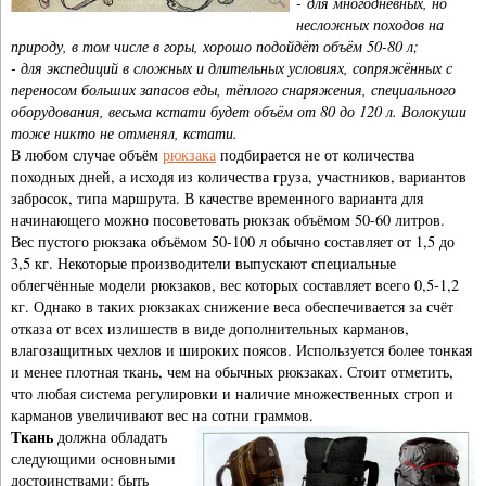
- для многодневных, но
несложных походов на
природу, в том числе в горы, хорошо подойдёт объём 50-80 л;
- для экспедиций в сложных и длительных условиях, сопряжённых с
переносом больших запасов еды, тёплого снаряжения, специального
оборудования, весьма кстати будет объём от 80 до 120 л. Волокуши
тоже никто не отменял, кстати.
В любом случае объём
рюкзака
подбирается не от количества
походных дней, а исходя из количества груза, участников, вариантов
забросок, типа маршрута. В качестве временного варианта для
начинающего можно посоветовать рюкзак объёмом 50-60 литров.
Вес пустого рюкзака объёмом 50-100 л обычно составляет от 1,5 до
3,5 кг. Некоторые производители выпускают специальные
облегчённые модели рюкзаков, вес которых составляет всего 0,5-1,2
кг. Однако в таких рюкзаках снижение веса обеспечивается за счёт
отказа от всех излишеств в виде дополнительных карманов,
влагозащитных чехлов и широких поясов. Используется более тонкая
и менее плотная ткань, чем на обычных рюкзаках. Стоит отметить,
что любая система регулировки и наличие множественных строп и
карманов увеличивают вес на сотни граммов.
Ткань
должна обладать
следующими основными
достоинствами: быть