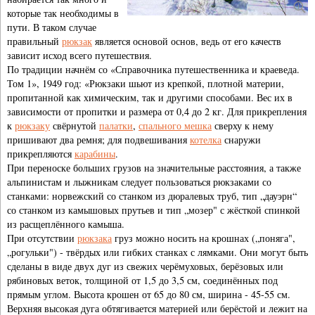
которые так необходимы в
пути. В таком случае
правильный
рюкзак
является основой основ, ведь от его качеств
зависит исход всего путешествия.
По традиции начнём со «Справочника путешественника и краеведа.
Том 1», 1949 год: «Рюкзаки шьют из крепкой, плотной материи,
пропитанной как химическим, так и другими способами. Вес их в
зависимости от пропитки и размера от 0,4 до 2 кг. Для прикрепления
к
рюкзаку
свёрнутой
палатки
,
спального мешка
сверху к нему
пришивают два ремня; для подвешивания
котелка
снаружи
прикрепляются
карабины
.
При переноске больших грузов на значительные расстояния, а также
альпинистам и лыжникам следует пользоваться рюкзаками со
станками: норвежский со станком из дюралевых труб, тип „дауэрн“
со станком из камышовых прутьев и тип „мозер" с жёсткой спинкой
из расщеплённого камыша.
При отсутствии
рюкзака
груз можно носить на крошнах („поняга",
„рогульки") - твёрдых или гибких станках с лямками. Они могут быть
сделаны в виде двух дуг из свежих черёмуховых, берёзовых или
рябиновых веток, толщиной от 1,5 до 3,5 см, соединённых под
прямым углом. Высота крошен от 65 до 80 см, ширина - 45-55 см.
Верхняя высокая дуга обтягивается материей или берёстой и лежит на