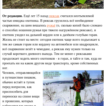
От редакции.
Ещё лет 15 назад
рюкзак
считался неотъемлемой
частью имиджа охотника. В рюкзак грузилось всё необходимое
снаряжение, на шею вешалось
ружьё
(о, сколько копий было сломано
о способах ношения ружья при тяжело нагружённом рюкзаке), и
охотник уходил на дальний кордон или к далёким голубым горам.
Жизнь не стоит на месте: сегодня охотник чаще всего подъезжает к
тем же самым горам или кордону на автомобиле или квадроцикле,
всё снаряжение везёт в чемодане, а рюкзак ему нужен только на
случай короткого дневного выхода. Тем не менее с рюкзаками
продолжает ходить много охотников - в горах, в тайге и там, куда не
проехать ни на каком другом виде транспорта, кроме собственных
ног.
Человек, отправляющийся
в путешествие пешком,
обычно встаёт в тупик
перед вопросом, как
приспособить для
переноски на спине вещи
и провизию, которых
набирается так много и