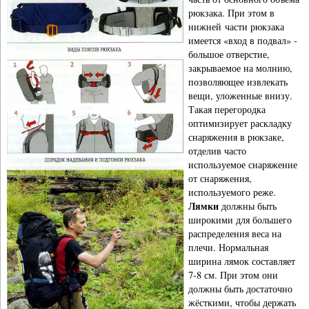
рюкзака. При этом в
нижней части рюкзака
имеется «вход в подвал» -
большое отверстие,
закрываемое на молнию,
позволяющее извлекать
вещи, уложенные внизу.
Такая перегородка
оптимизирует раскладку
снаряжения в рюкзаке,
отделив часто
используемое снаряжение
от снаряжения,
используемого реже.
Лямки
должны быть
широкими для большего
распределения веса на
плечи. Нормальная
ширина лямок составляет
7-8 см. При этом они
должны быть достаточно
жёсткими, чтобы держать