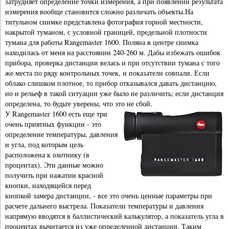
затрудняет определение точки измерения, а при появлении результата
измерения вообще становится сложно различать объекты.На
титульном снимке представлена фотография горной местности,
накрытой туманом, с условной границей, предельной плотности
тумана для работы Rangemaster 1600. Поляна в центре снимка
находилась от меня на расстоянии 240-260 м. Дабы избежать ошибок
прибора, проверка дистанции велась и при отсутствии тумана с того
же места по ряду контрольных точек, и показатели совпали. Если
облако слишком плотное, то прибор отказывался давать дистанцию,
но и рельеф в такой ситуации уже было не различить; если дистанция
определена, то будьте уверены, что это не сбой.
У Rangemaster 1600 есть еще три
очень приятных функции - это
определение температуры, давления
и угла, под которым цель
расположена к охотнику (в
процентах). Эти данные можно
получить при нажатии красной
кнопки, находящейся перед
кнопкой замера дистанции, - все это очень ценные параметры при
расчете дальнего выстрела. Показатели температуры и давления
напрямую вводятся в баллистический калькулятор, а показатель угла в
процентах вычитается из уже определенной дистанции. Таким