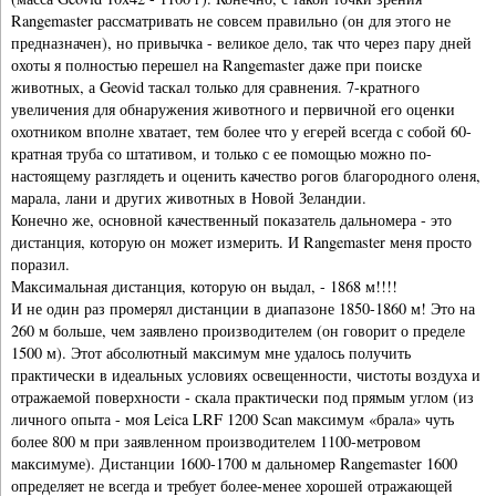
Rangemaster рассматривать не совсем правильно (он для этого не
предназначен), но привычка - великое дело, так что через пару дней
охоты я полностью перешел на Rangemaster даже при поиске
животных, а Geovid таскал только для сравнения. 7-кратного
увеличения для обнаружения животного и первичной его оценки
охотником вполне хватает, тем более что у егерей всегда с собой 60-
кратная труба со штативом, и только с ее помощью можно по-
настоящему разглядеть и оценить качество рогов благородного оленя,
марала, лани и других животных в Новой Зеландии.
Конечно же, основной качественный показатель дальномера - это
дистанция, которую он может измерить. И Rangemaster меня просто
поразил.
Максимальная дистанция, которую он выдал, - 1868 м!!!!
И не один раз промерял дистанции в диапазоне 1850-1860 м! Это на
260 м больше, чем заявлено производителем (он говорит о пределе
1500 м). Этот абсолютный максимум мне удалось получить
практически в идеальных условиях освещенности, чистоты воздуха и
отражаемой поверхности - скала практически под прямым углом (из
личного опыта - моя Leica LRF 1200 Scan максимум «брала» чуть
более 800 м при заявленном производителем 1100-метровом
максимуме). Дистанции 1600-1700 м дальномер Rangemaster 1600
определяет не всегда и требует более-менее хорошей отражающей