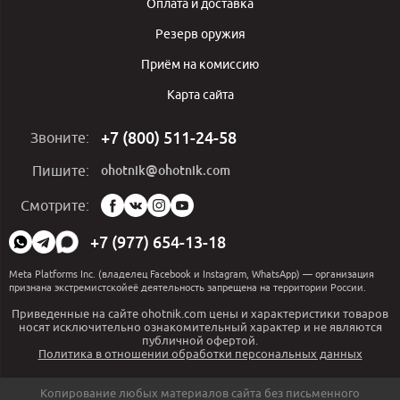
Оплата и доставка
Резерв оружия
Приём на комиссию
Карта сайта
+7 (800) 511-24-58
Звоните:
ohotnik@ohotnik.com
Пишите:
Мы
Смотрите:
в
социальных
+7 (977) 654-13-18
сетях:
Meta Platforms Inc. (владелец Facebook и Instagram, WhatsApp) — организация
признана экстремистскойеё деятельность запрещена на территории России.
Приведенные на сайте ohotnik.com цены и характеристики товаров
носят исключительно ознакомительный характер и не являются
публичной офертой.
Политика в отношении обработки персональных данных
Копирование любых материалов сайта без письменного