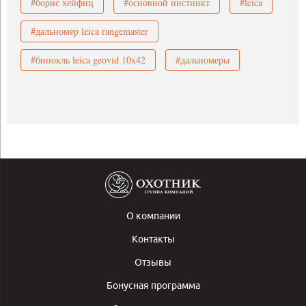
#борис хейфиц
#основной инстинкт
#leica
#дальномер leica rangemaster
#бинокль leica geovid 10x42
#дальномеры
О компании
Контакты
Отзывы
Бонусная программа