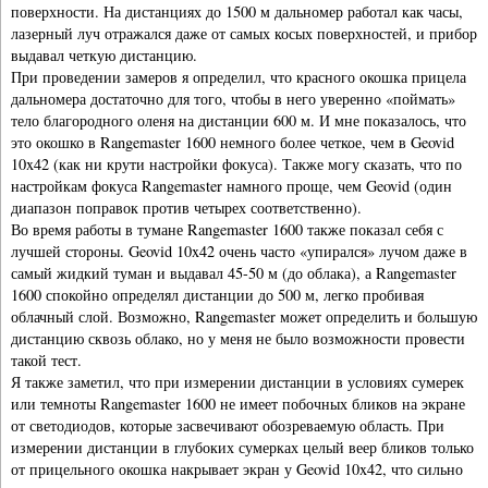
поверхности. На дистанциях до 1500 м дальномер работал как часы,
лазерный луч отражался даже от самых косых поверхностей, и прибор
выдавал четкую дистанцию.
При проведении замеров я определил, что красного окошка прицела
дальномера достаточно для того, чтобы в него уверенно «поймать»
тело благородного оленя на дистанции 600 м. И мне показалось, что
это окошко в Rangemaster 1600 немного более четкое, чем в Geovid
10x42 (как ни крути настройки фокуса). Также могу сказать, что по
настройкам фокуса Rangemaster намного проще, чем Geovid (один
диапазон поправок против четырех соответственно).
Во время работы в тумане Rangemaster 1600 также показал себя с
лучшей стороны. Geovid 10x42 очень часто «упирался» лучом даже в
самый жидкий туман и выдавал 45-50 м (до облака), а Rangemaster
1600 спокойно определял дистанции до 500 м, легко пробивая
облачный слой. Возможно, Rangemaster может определить и большую
дистанцию сквозь облако, но у меня не было возможности провести
такой тест.
Я также заметил, что при измерении дистанции в условиях сумерек
или темноты Rangemaster 1600 не имеет побочных бликов на экране
от светодиодов, которые засвечивают обозреваемую область. При
измерении дистанции в глубоких сумерках целый веер бликов только
от прицельного окошка накрывает экран у Geovid 10x42, что сильно