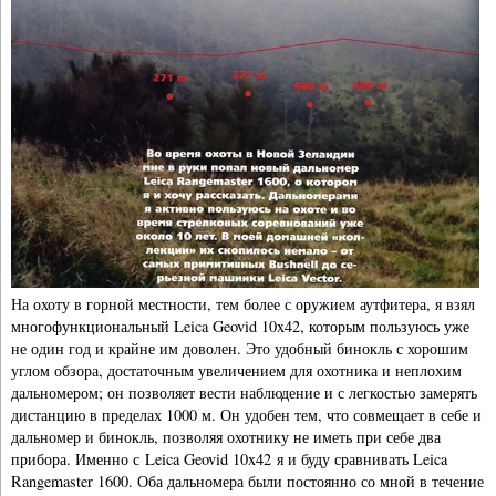
На охоту в горной местности, тем более с оружием аутфитера, я взял
многофункциональный Leica Geovid 10x42, которым пользуюсь уже
не один год и крайне им доволен. Это удобный бинокль с хорошим
углом обзора, достаточным увеличением для охотника и неплохим
дальномером; он позволяет вести наблюдение и с легкостью замерять
дистанцию в пределах 1000 м. Он удобен тем, что совмещает в себе и
дальномер и бинокль, позволяя охотнику не иметь при себе два
прибора. Именно с Leica Geovid 10x42 я и буду сравнивать Leica
Rangemaster 1600. Оба дальномера были постоянно со мной в течение