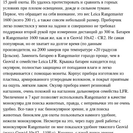
15 дней охоты. Их удалось протестировать и сравнить в горных
условиях при плохом освещении, дожде и сильном тумане.
Первое, что обращает на себя внимание, это вес Leica Rangemaster
1600 (всего 200 г), а также совсем небольшой размер. Приборчик
легко поместился у меня на ладони и совершенно не требовал
поддержки второй рукой при измерении дистанций до 300 м. Батарея
в Rangemaster 1600 такая же, как и в Geovid 10x42 - CR2. Не самая
популярная, но ее хватает на долгое время (по данным
производителя, на 2000 замеров при температуре +20 градусов
Цельсия). Заменить батарею в Rangemaster гораздо проще, чем в
Geovid и семействе Leica LFR. Крышка батареи находится под
окуляром, полностью защищена от попадания влаги и легко
отворачивается с помощью монеты. Корпус прибора изготовлен из
пластика, армированного углеродным волокном, и покрыт приятным
на ощупь .мягким лаком. Окуляр прибора имеет резиновый
наглазник, очень похожий на наглазник дальномеров семейства LFR.
Увеличение в 7 крат позволяет использовать Rangemaster в качестве
монокуляра для поиска животных, правда, с непривычки это не очень
удобно. Все-таки у нас бинокулярное зрение, и для поиска
животных биноклем для охоты пользоваться намного удобнее,
нежели монокуляром. Несмотря на это, через пару дней работы с
монокуляром Rangemaster он мне показался удобнее тяжелого Geovid
(масса Geovid 10x42 - 1100 г). Конечно, с такой точки зрения