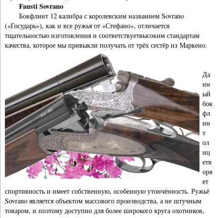
Fausti Sovrano
Бокфлинт 12 калибра с королевским названием Sovrano
(«Государь»), как и все ружья от «Стефано», отличается
тщательностью изготовления и соответствуетвысоким стандартам
качества, которое мы привыкли получать от трёх сестёр из Маркено.
Да
нн
ый
бок
фл
ин
т
ол
иц
етв
оря
ет
спортивность и имеет собственную, особенную утончённость. Ружьё
Sovrano является объектом массового производства, а не штучным
товаром, и поэтому доступно для более широкого круга охотников,