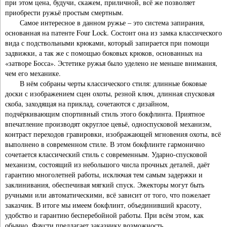
при этом цена, будучи, скажем, приличной, всё же позволяет
приобрести ружьё простым смертным.
Самое интересное в данном ружье – это система запирания,
основанная на патенте Four Lock. Состоит она из замка классического
вида с подствольными крюками, который запирается при помощи
задвижки, а так же с помощью боковых крюков, основанных на
«затворе Босса». Эстетике ружья было уделено не меньше внимания,
чем его механике.
В нём собраны черты классического стиля: длинные боковые
доски с изображением сцен охоты, резной ключ, длинная спусковая
скоба, заходящая на приклад, сочетаются с дизайном,
подчёркивающим спортивный стиль этого бокфлинта. Приятное
впечатление производят округлое цевьё, односпусковой механизм,
контраст переходов гравировки, изображающей мгновения охоты, всё
выполнено в современном стиле. В этом бокфлинте гармонично
сочетается классический стиль с современным. Ударно-спусковой
механизм, состоящий из небольшого числа прочных деталей, даёт
гарантию многолетней работы, исключая тем самым задержки и
заклинивания, обеспечивая мягкий спуск. Эжекторы могут быть
ручными или автоматическими, всё зависит от того, что пожелает
заказчик. В итоге мы имеем бокфлинт, объединивший красоту,
удобство и гарантию бесперебойной работы. При всём этом, как
обычно, Фаусти предлагает заказчику возможность