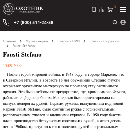
0
+7 (800) 511-24-58
Главная
Мультимедиа
Статьи в СМИ
Статьи об оружии
Fausti Stefano
Fausti Stefano
15.09.2009
После второй мировой войны, в 1948 году, в городе Маркено, что
в Северной Италии, в возрасте 18 лет оружейник Стефано Фаусти
открывает оружейную мастерскую по производ ству охотничьего
оружия. Это было небольшое предприятие, где, кроме самого Фаусти,
работали ещё двое рабочих. Мастерская была ориентирована на
выпуск недорогих ружей. Первым ружьём, выпущенным под новой
маркой Fausti Stefano, было охотничье ружьё с горизонтальным
расположением стволов и внешними курками. В 1950 году Фаусти
начал производство бескурковых охотничьих ружей, а через десять
лет, в 1960ом, приступил к изготовлению ружей с вертикальным