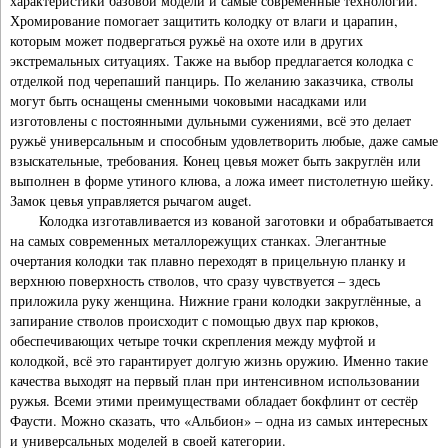
характеристики базовой модели и самые современные технологии.
Хромирование помогает защитить колодку от влаги и царапин,
которым может подвергаться ружьё на охоте или в других
экстремальных ситуациях. Также на выбор предлагается колодка с
отделкой под черепаший панцирь. По желанию заказчика, стволы
могут быть оснащены сменными чоковыми насадками или
изготовлены с постоянными дульными сужениями, всё это делает
ружьё универсальным и способным удовлетворить любые, даже самые
взыскательные, требования. Конец цевья может быть закруглён или
выполнен в форме утиного клюва, а ложа имеет пистолетную шейку.
Замок цевья управляется рычагом auget.
Колодка изготавливается из кованой заготовки и обрабатывается
на самых современных металлорежущих станках. Элегантные
очертания колодки так плавно переходят в прицельную планку и
верхнюю поверхность стволов, что сразу чувствуется – здесь
приложила руку женщина. Нижние грани колодки закруглённые, а
запирание стволов происходит с помощью двух пар крюков,
обеспечивающих четыре точки скрепления между муфтой и
колодкой, всё это гарантирует долгую жизнь оружию. Именно такие
качества выходят на первый план при интенсивном использовании
ружья. Всеми этими преимуществами обладает бокфлинт от сестёр
Фаусти. Можно сказать, что «Альбион» – одна из самых интересных
и универсальных моделей в своей категории.