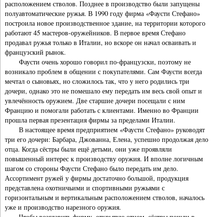
расположением стволов. Позднее в производство были запущены
полуавтоматические ружья. В 1990 году фирма «Фаусти Стефано»
построила новое производственное здание, на территории которого
работают 45 мастеров-оружейников. В первое время Стефано
продавал ружья только в Италии, но вскоре он начал осваивать и
французский рынок.
Фаусти очень хорошо говорил по-французски, поэтому не
возникало проблем в общении с покупателями. Сам Фаусти всегда
мечтал о сыновьях, но сложилось так, что у него родились три
дочери, однако это не помешало ему передать им весь свой опыт и
увлечённость оружием. Две старшие дочери посещали с ним
Францию и помогали работать с клиентами. Именно во Франции
прошла первая презентация фирмы за пределами Италии.
В настоящее время предприятием «Фаусти Стефано» руководят
три его дочери: Барбара, Джованна, Елена, успешно продолжая дело
отца. Когда сёстры были ещё детьми, они уже проявляли
повышенный интерес к производству оружия. И вполне логичным
шагом со стороны Фаусти Стефано было передать им дело.
Ассортимент ружей у фирмы достаточно большой, продукция
представлена охотничьими и спортивными ружьями с
горизонтальным и вертикальным расположением стволов, началось
уже и производство нарезного оружия.
Чтобы возглавить фирму, открытую отцом, сёстры пошли в