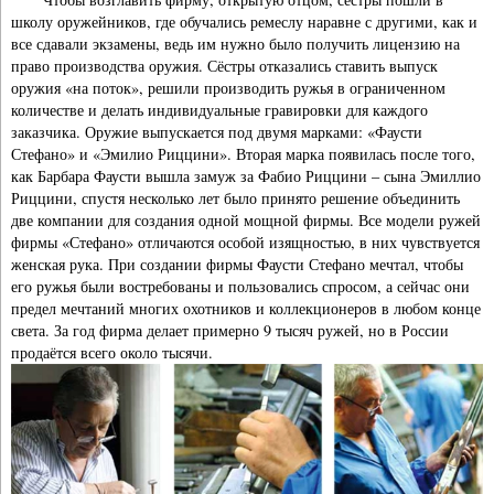
школу оружейников, где обучались ремеслу наравне с другими, как и
все сдавали экзамены, ведь им нужно было получить лицензию на
право производства оружия. Сёстры отказались ставить выпуск
оружия «на поток», решили производить ружья в ограниченном
количестве и делать индивидуальные гравировки для каждого
заказчика. Оружие выпускается под двумя марками: «Фаусти
Стефано» и «Эмилио Риццини». Вторая марка появилась после того,
как Барбара Фаусти вышла замуж за Фабио Риццини – сына Эмиллио
Риццини, спустя несколько лет было принято решение объединить
две компании для создания одной мощной фирмы. Все модели ружей
фирмы «Стефано» отличаются особой изящностью, в них чувствуется
женская рука. При создании фирмы Фаусти Стефано мечтал, чтобы
его ружья были востребованы и пользовались спросом, а сейчас они
предел мечтаний многих охотников и коллекционеров в любом конце
света. За год фирма делает примерно 9 тысяч ружей, но в России
продаётся всего около тысячи.