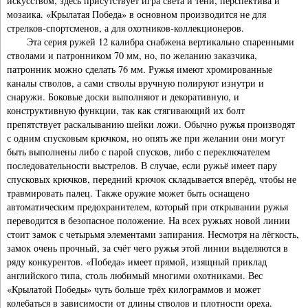
искусством, здесь присутствует игра света и тени, перспектива и
мозаика. «Крылатая Победа» в основном производится не для
стрелков-спортсменов, а для охотников-коллекционеров.
Эта серия ружей 12 калибра снабжена вертикально спаренными
стволами и патронником 70 мм, но, по желанию заказчика,
патронник можно сделать 76 мм. Ружья имеют хромированные
каналы стволов, а сами стволы вручную полируют изнутри и
снаружи. Боковые доски выполняют и декоративную, и
конструктивную функции, так как стягивающий их болт
препятствует раскалыванию шейки ложи. Обычно ружья производят
с одним спусковым крючком, но опять же при желании они могут
быть выполнены либо с парой спусков, либо с переключателем
последовательности выстрелов. В случае, если ружьё имеет пару
спусковых крючков, передний крючок складывается вперёд, чтобы не
травмировать палец. Также оружие может быть оснащено
автоматическим предохранителем, который при открывании ружья
переводится в безопасное положение. На всех ружьях новой линии
стоит замок с четырьмя элементами запирания. Несмотря на лёгкость,
замок очень прочный, за счёт чего ружья этой линии выделяются в
ряду конкурентов. «Победа» имеет прямой, изящный приклад
английского типа, столь любимый многими охотниками. Вес
«Крылатой Победы» чуть больше трёх килограммов и может
колебаться в зависимости от длины стволов и плотности ореха.