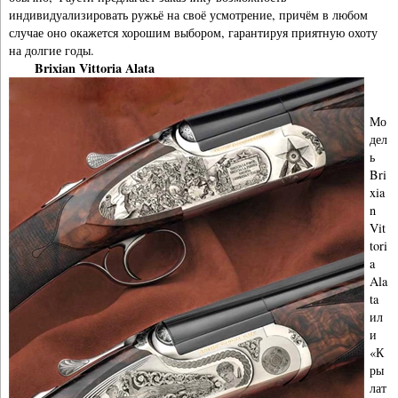
индивидуализировать ружьё на своё усмотрение, причём в любом
случае оно окажется хорошим выбором, гарантируя приятную охоту
на долгие годы.
Brixian Vittoria Alata
Мо
дел
ь
Bri
xia
n
Vit
tori
a
Ala
ta
ил
и
«К
ры
лат