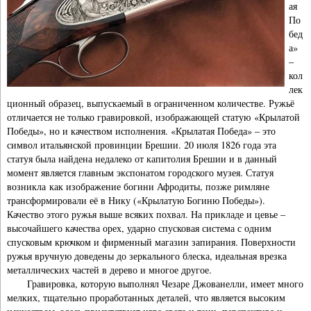
ая
По
бед
а»
–
кол
лек
ционный образец, выпускаемый в ограниченном количестве. Ружьё
отличается не только гравировкой, изображающей статую «Крылатой
Победы», но и качеством исполнения. «Крылатая Победа» – это
символ итальянской провинции Брешии. 20 июля 1826 года эта
статуя была найдена недалеко от капитолия Брешии и в данный
момент является главным экспонатом городского музея. Статуя
возникла как изображение богини Афродиты, позже римляне
трансформировали её в Нику («Крылатую Богиню Победы»).
Качество этого ружья выше всяких похвал. На прикладе и цевье –
высочайшего качества орех, ударно спусковая система с одним
спусковым крючком и фирменный магазин запирания. Поверхности
ружья вручную доведены до зеркального блеска, идеальная врезка
металлических частей в дерево и многое другое.
Гравировка, которую выполнял Чезаре Джованелли, имеет много
мелких, тщательно проработанных деталей, что является высоким