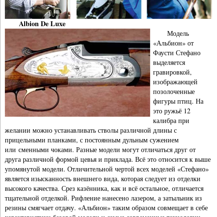
Albion De Luxe
Модель
«Альбион» от
Фаусти Стефано
выделяется
гравировкой,
изображающей
позолоченные
фигуры птиц. На
это ружьё 12
калибра при
желании можно устанавливать стволы различной длины с
прицельными планками, с постоянным дульным сужением
или сменными чоками. Разные модели могут отличаться друг от
друга различной формой цевья и приклада. Всё это относится к выше
упомянутой модели. Отличительной чертой всех моделей «Стефано»
является изысканность внешнего вида, которая следует из отделки
высокого качества. Срез казённика, как и всё остальное, отличается
тщательной отделкой. Рифление нанесено лазером, а затыльник из
резины смягчает отдачу. «Альбион» таким образом совмещает в себе