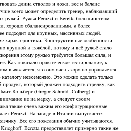
вовать длина стволов и ложи, вес и баланс
лучше всего может определить тренер, наблюдавший
ых ружей. Ружья Perazzi и Beretta большинством
и, хорошо сбалансированными, а более
рее подходит для крупных, массивных людей.
ие характеристики. Конструктивные особенности
ьно крупной и тяжёлой, потому и всё ружьё стало
скорения этому ружью требуется большая сила, и
ее. Как показало практическое тестирование, к
ом выявляется, что оно очень хорошо управляется.
 каталогу невозможно. Это можно сделать только
 продукт, который должен подходить стрелку, как
Шмит-Кольберг (Gregor Schmidt-Colberg) и
внимание не на марку, а следует своим
жья также очень важны его конфигурационные
ает Perazzi. На заводе в Италии выпускается
азчику. Все его пожелания обычно учитываются.
Krieghoff. Beretta предоставляет примерно такие же