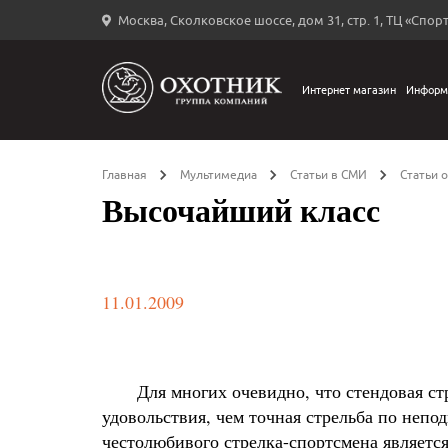
Москва, Сколковское шоссе, дом 31, стр. 1, ТЦ «Спорт
Вход
в
личный
Интернет магазин
Информ
←
кабинет
Главная
Мультимедиа
Статьи в СМИ
Статьи 
Высочайший класс
Запомнить
меня
11.01.2009
ыли
й
оль?
Для многих очевидно, что стендовая стре
удовольствия, чем точная стрельба по неп
честолюбивого стрелка-спортсмена является