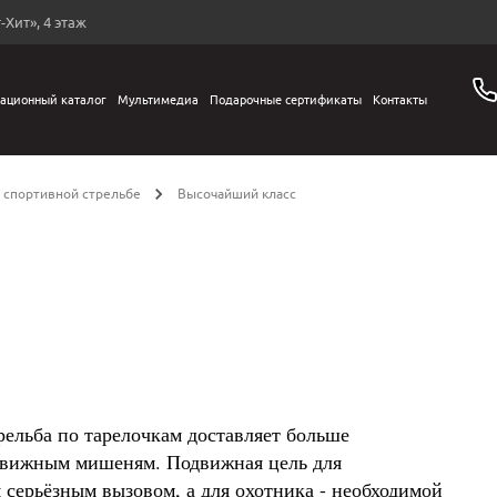
-Хит», 4 этаж
ационный каталог
Мультимедиа
Подарочные сертификаты
Контакты
о спортивной стрельбе
Высочайший класс
льба по тарелочкам доставляет больше
одвижным мишеням. Подвижная цель для
 серьёзным вызовом, а для охотника - необходимой