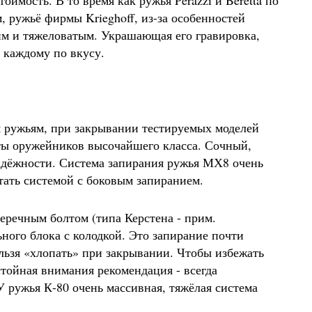
имость. В то время как ружья Perazzi и Beretta по
, ружьё фирмы Krieghoff, из-за особенностей
им и тяжеловатым. Украшающая его гравировка,
е каждому по вкусу.
ужьям, при закрывании тестируемых моделей
оты оружейников высочайшего класса. Сочный,
надёжности. Система запирания ружья МХ8 очень
тать системой с боковым запиранием.
ечным болтом (типа Керстена - прим.
ного блока с колодкой. Это запирание почти
льзя «хлопать» при закрывании. Чтобы избежать
тойная внимания рекомендация - всегда
 ружья К-80 очень массивная, тяжёлая система