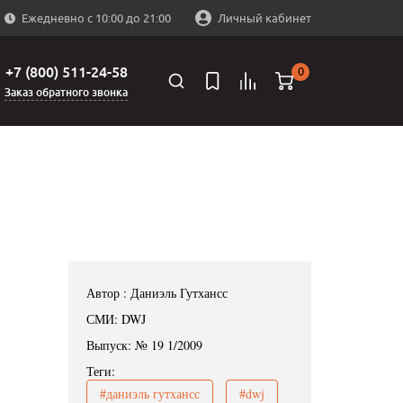
Ежедневно с 10:00 до 21:00
Личный кабинет
+7 (800) 511-24-58
0
Заказ обратного звонка
Автор : Даниэль Гутхансс
СМИ: DWJ
Выпуск: № 19 1/2009
Теги:
#даниэль гутхансс
#dwj