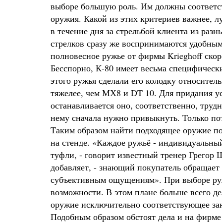
выборе большую роль. Им должны соответст
оружия. Какой из этих критериев важнее, 
в течение дня за стрельбой клиента из разн
стрелков сразу же воспринимаются удобным
полновесное ружье от фирмы Krieghoff ско
Бесспорно, К-80 имеет весьма специфическ
этого ружья сделали его колодку относител
тяжелее, чем МХ8 и DT 10. Для придания у
останавливается оно, соответственно, трудн
нему сначала нужно привыкнуть. Только пот
Таким образом найти подходящее оружие по
на стенде. «Каждое ружьё - индивидуальный
туфли, - говорит известный тренер Грегор 
добавляет, - знающий покупатель обращает 
субъективным ощущениям». При выборе ру
возможности. В этом плане больше всего дел
оружие исключительно соответствующее зак
Подобным образом обстоят дела и на фирме 