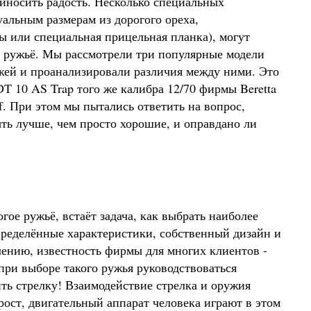
иносить радость. Несколько специальных
альным размерам из дорогого ореха,
ы или специальная прицельная планка), могут
ое ружьё. Мы рассмотрели три популярные модели
жей и проанализировали различия между ними. Это
DT 10 AS Trap того же калибра 12/70 фирмы Beretta
ff. При этом мы пытались ответить на вопрос,
ь лучше, чем просто хорошие, и оправдано ли
е ружьё, встаёт задача, как выбрать наиболее
пределённые характеристики, собственный дизайн и
ению, известность фирмы для многих клиентов -
при выборе такого ружья руководствоваться
ть стрелку! Взаимодействие стрелка и оружия
ост, двигательный аппарат человека играют в этом