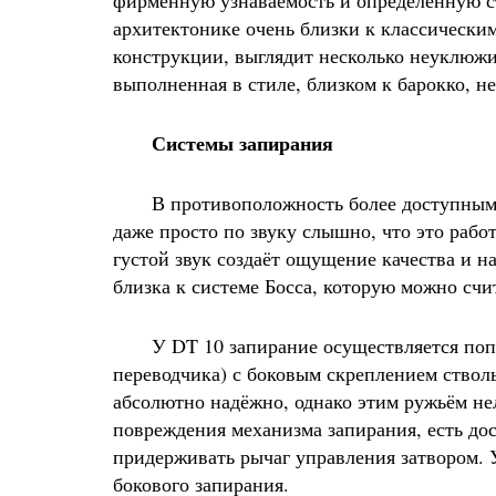
фирменную узнаваемость и определённую сто
архитектонике очень близки к классическим
конструкции, выглядит несколько неуклюж
выполненная в стиле, близком к барокко, н
Системы запирания
В противоположность более доступным р
даже просто по звуку слышно, что это раб
густой звук создаёт ощущение качества и 
близка к системе Босса, которую можно счи
У DT 10 запирание осуществляется попер
переводчика) с боковым скреплением стволь
абсолютно надёжно, однако этим ружьём не
повреждения механизма запирания, есть дос
придерживать рычаг управления затвором. У
бокового запирания.