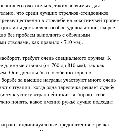
ования его охотничьих, таких значимых для
ельно, что среди лучших стрелков-стендовиков
преимущественно в стрельбе на «охотничьей тропе»
исциплины доставляли особое удовольствие, скорее
ожно без проблем выполнять с обычными
и стволами, как правило - 710 мм).
оборот, требует очень специального оружия. К
е длинные стволы (от 760 до 810 мм), так как
жьём. Они должны быть особенно хорошо
 борьбе за высшие награды участвуют много очень
ают ситуации, когда одна тарелочка решает судьбу
щиеся к успеху «траншейники» выбирают себе
ужно понять, какое именно ружьё лучше подходит
грают индивидуальные предпочтения стрелка.