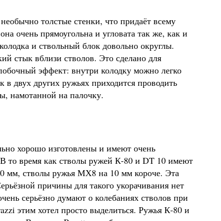
еобычно толстые стенки, что придаёт всему
на очень прямоугольна и угловата так же, как и
ё колодка и ствольный блок довольно округлы.
ий стык вблизи стволов. Это сделано для
побочный эффект: внутри колодку можно легко
ак в двух других ружьях приходится проводить
, намотанной на палочку.
о хорошо изготовлены и имеют очень
 В то время как стволы ружей К-80 и DT 10 имеют
0 мм, стволы ружья МХ8 на 10 мм короче. Эта
Серьёзной причины для такого укорачивания нет
 очень серьёзно думают о колебаниях стволов при
azzi этим хотел просто выделиться. Ружья К-80 и