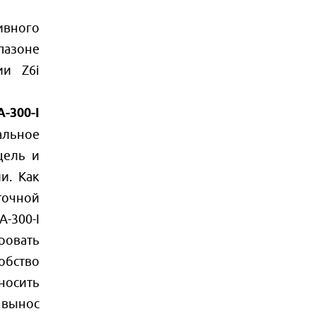
ивного
пазоне
ии Z6i
-300-I
альное
цель и
и. Как
точной
A-300-I
ровать
обство
носить
 вынос