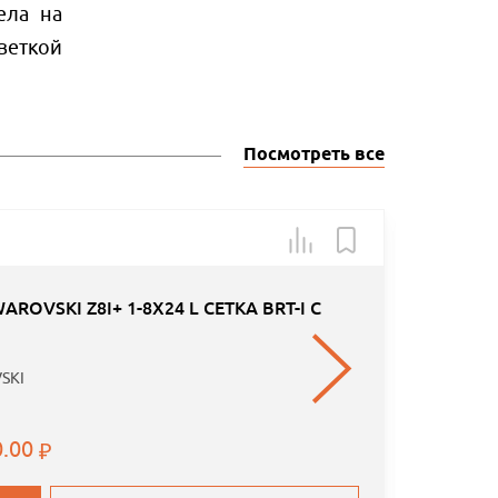
ела на
веткой
Посмотреть все
Арт.: КО
OVSKI Z8I+ 1-8X24 L СЕТКА BRT-I С
SKI
0.00