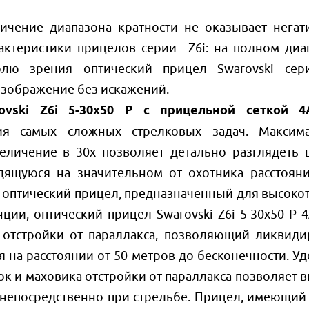
личение диапазона кратности не оказывает негат
актеристики прицелов серии Z6i: на полном диа
лю зрения оптический прицел Swarovski сер
изображение без искажений.
vski Z6i 5-30x50 P с прицельной сеткой 4A
ия самых сложных стрелковых задач. Максим
еличение в 30х позволяет детально разглядеть 
дящуюся на значительном от охотника расстояни
оптический прицел, предназначенный для высоко
ции, оптический прицел Swarovski Z6i 5-30x50 P 4
 отстройки от параллакса, позволяющий ликвиди
 на расстоянии от 50 метров до бесконечности. Уд
к и маховика отстройки от параллакса позволяет в
непосредственно при стрельбе. Прицел, имеющий