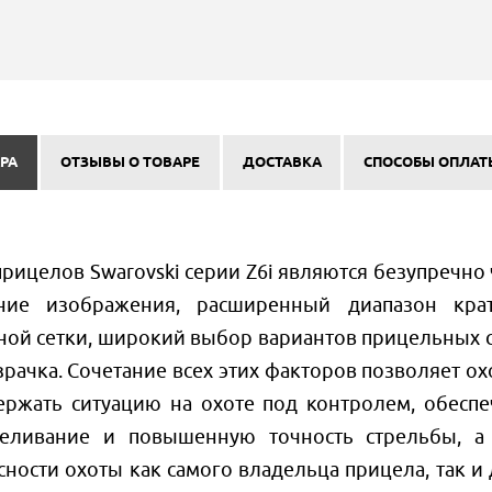
РА
ОТЗЫВЫ О ТОВАРЕ
ДОСТАВКА
СПОСОБЫ ОПЛАТ
ицелов Swarovski серии Z6i являются безупречно 
ение изображения, расширенный диапазон крат
ной сетки, широкий выбор вариантов прицельных с
ачка. Сочетание всех этих факторов позволяет ох
ержать ситуацию на охоте под контролем, обеспе
еливание и повышенную точность стрельбы, а
сности охоты как самого владельца прицела, так и