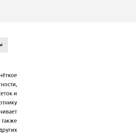
Ы
чёткое
ности,
еток и
отнику
чивает
 также
 других