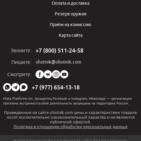
Оплата и доставка
Резерв оружия
Приём на комиссию
Карта сайта
+7 (800) 511-24-58
Звоните:
ohotnik@ohotnik.com
Пишите:
Мы
Смотрите:
в
социальных
+7 (977) 654-13-18
сетях:
Meta Platforms Inc. (владелец Facebook и Instagram, WhatsApp) — организация
признана экстремистскойеё деятельность запрещена на территории России.
Приведенные на сайте ohotnik.com цены и характеристики товаров
носят исключительно ознакомительный характер и не являются
публичной офертой.
Политика в отношении обработки персональных данных
Копирование любых материалов сайта без письменного