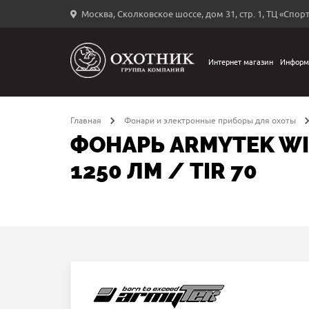
Москва, Сколковское шоссе, дом 31, стр. 1, ТЦ «Спорт
Вход
в
личный
Интернет магазин
Информ
←
кабинет
Главная
Фонари и электронные приборы для охоты
ФОНАРЬ ARMYTEK WIZ
1250 ЛМ / TIR 70
Запомнить
меня
ыли
й
оль?